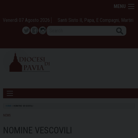
Skip
MENU
to
content
Venerdì 07 Agosto 2026
Santi Sisto II, Papa, E Compagni, Martiri
Search
Twitter
Facebook
Instagram
HOME
»
NOMINE VESCOVILI
NEWS
NOMINE VESCOVILI