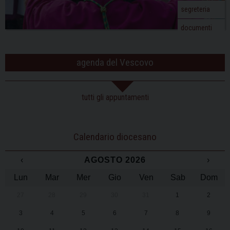
segreteria
documenti
agenda del Vescovo
tutti gli appuntamenti
Calendario diocesano
‹
AGOSTO 2026
›
Lun
Mar
Mer
Gio
Ven
Sab
Dom
27
28
29
30
31
1
2
3
4
5
6
7
8
9