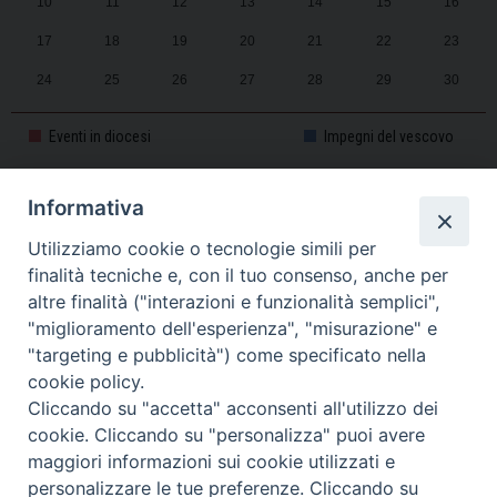
10
11
12
13
14
15
16
17
18
19
20
21
22
23
24
25
26
27
28
29
30
31
1
2
3
4
5
6
Eventi in diocesi
Impegni del vescovo
Informativa
CALENDARIO PASTORALE 2025-2026
Utilizziamo cookie o tecnologie simili per
finalità tecniche e, con il tuo consenso, anche per
altre finalità ("interazioni e funzionalità semplici",
"miglioramento dell'esperienza", "misurazione" e
"targeting e pubblicità") come specificato nella
cookie policy.
Cliccando su "accetta" acconsenti all'utilizzo dei
cookie. Cliccando su "personalizza" puoi avere
maggiori informazioni sui cookie utilizzati e
personalizzare le tue preferenze. Cliccando su