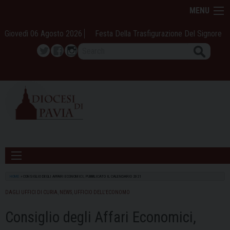
Skip
MENU
to
content
Giovedì 06 Agosto 2026
Festa Della Trasfigurazione Del Signore
Search
Twitter
Facebook
Instagram
HOME
»
CONSIGLIO DEGLI AFFARI ECONOMICI, PUBBLICATO IL CALENDARIO 2021
DAGLI UFFICI DI CURIA
,
NEWS
,
UFFICIO DELL'ECONOMO
Consiglio degli Affari Economici,