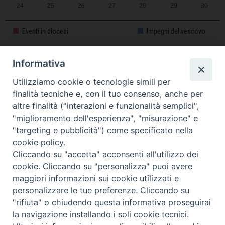
24
25
26
27
28
29
30
31
1
2
3
4
5
6
Eventi in diocesi
Impegni del vescovo
Informativa
CALENDARIO PASTORALE 2025-2026
Utilizziamo cookie o tecnologie simili per
finalità tecniche e, con il tuo consenso, anche per
altre finalità ("interazioni e funzionalità semplici",
"miglioramento dell'esperienza", "misurazione" e
"targeting e pubblicità") come specificato nella
cookie policy.
Cliccando su "accetta" acconsenti all'utilizzo dei
cookie. Cliccando su "personalizza" puoi avere
maggiori informazioni sui cookie utilizzati e
personalizzare le tue preferenze. Cliccando su
Piazza Duomo, 11 - 27100 Pavia - Tel. 0382.386511 - Fax
"rifiuta" o chiudendo questa informativa proseguirai
Twitter
Faceb
I
0382.386525 -
servizigenerali@diocesi.pavia.it
-
Privacy policy
la navigazione installando i soli cookie tecnici.