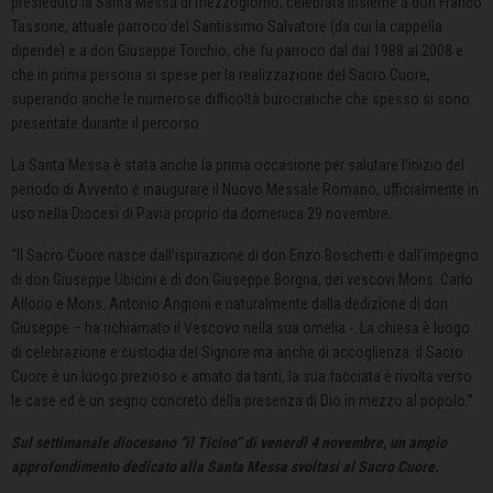
presieduto la Santa Messa di mezzogiorno, celebrata insieme a don Franco
Tassone, attuale parroco del Santissimo Salvatore (da cui la cappella
dipende) e a don Giuseppe Torchio, che fu parroco dal dal 1988 al 2008 e
che in prima persona si spese per la realizzazione del Sacro Cuore,
superando anche le numerose difficoltà burocratiche che spesso si sono
presentate durante il percorso.
La Santa Messa è stata anche la prima occasione per salutare l’inizio del
periodo di Avvento e inaugurare il Nuovo Messale Romano, ufficialmente in
uso nella Diocesi di Pavia proprio da domenica 29 novembre.
“Il Sacro Cuore nasce dall’ispirazione di don Enzo Boschetti e dall’impegno
di don Giuseppe Ubicini e di don Giuseppe Borgna, dei vescovi Mons. Carlo
Allorio e Mons. Antonio Angioni e naturalmente dalla dedizione di don
Giuseppe – ha richiamato il Vescovo nella sua omelia -. La chiesa è luogo
di celebrazione e custodia del Signore ma anche di accoglienza: il Sacro
Cuore è un luogo prezioso e amato da tanti, la sua facciata è rivolta verso
le case ed è un segno concreto della presenza di Dio in mezzo al popolo.”
Sul settimanale diocesano “il Ticino” di venerdì 4 novembre, un ampio
approfondimento dedicato alla Santa Messa svoltasi al Sacro Cuore.