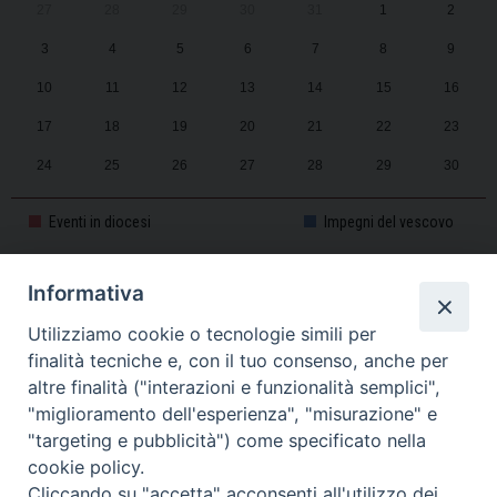
27
28
29
30
31
1
2
3
4
5
6
7
8
9
10
11
12
13
14
15
16
17
18
19
20
21
22
23
24
25
26
27
28
29
30
31
1
2
3
4
5
6
Eventi in diocesi
Impegni del vescovo
Informativa
CALENDARIO PASTORALE 2025-2026
Utilizziamo cookie o tecnologie simili per
finalità tecniche e, con il tuo consenso, anche per
altre finalità ("interazioni e funzionalità semplici",
"miglioramento dell'esperienza", "misurazione" e
"targeting e pubblicità") come specificato nella
cookie policy.
Cliccando su "accetta" acconsenti all'utilizzo dei