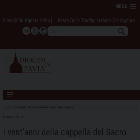
Skip
MENU
to
content
Giovedì 06 Agosto 2026
Festa Della Trasfigurazione Del Signore
Search
Twitter
Facebook
Instagram
HOME
»
I VENT’ANNI DELLA CAPPELLA DEL SACRO CUORE DI PAVIA
NEWS
,
VICARIATI
I vent’anni della cappella del Sacro