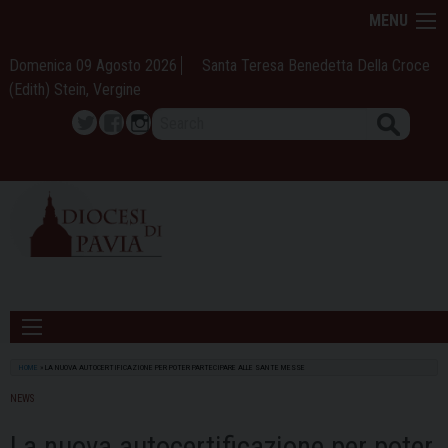
Skip
MENU
to
content
Domenica 09 Agosto 2026
Santa Teresa Benedetta Della Croce
(Edith) Stein, Vergine
Search
Twitter
Facebook
Instagram
HOME
»
LA NUOVA AUTOCERTIFICAZIONE PER POTER PARTECIPARE ALLE SANTE MESSE
NEWS
La nuova autocertificazione per poter