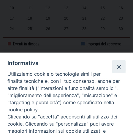
10
11
12
13
14
15
16
17
18
19
20
21
22
23
24
25
26
27
28
29
30
31
1
2
3
4
5
6
Eventi in diocesi
Impegni del vescovo
Informativa
CALENDARIO PASTORALE 2025-2026
Utilizziamo cookie o tecnologie simili per
finalità tecniche e, con il tuo consenso, anche per
altre finalità ("interazioni e funzionalità semplici",
"miglioramento dell'esperienza", "misurazione" e
"targeting e pubblicità") come specificato nella
cookie policy.
Cliccando su "accetta" acconsenti all'utilizzo dei
cookie. Cliccando su "personalizza" puoi avere
maggiori informazioni sui cookie utilizzati e