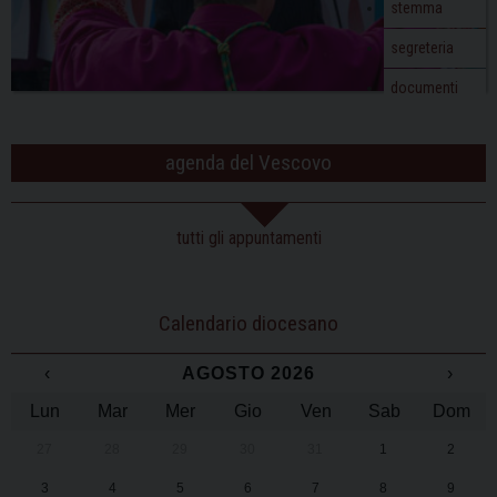
stemma
segreteria
documenti
agenda del Vescovo
tutti gli appuntamenti
Calendario diocesano
‹
AGOSTO 2026
›
Lun
Mar
Mer
Gio
Ven
Sab
Dom
27
28
29
30
31
1
2
3
4
5
6
7
8
9