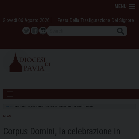
Skip
MENU
to
content
Giovedì 06 Agosto 2026
Festa Della Trasfigurazione Del Signore
Search
Twitter
Facebook
Instagram
HOME
»
CORPUS DOMINI, LA CELEBRAZIONE IN CATTEDRALE CON IL VESCOVO CORRADO
NEWS
Corpus Domini, la celebrazione in