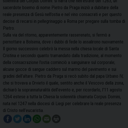
solennità del Corpus Domini: si narra che nell’estate del 1263, un
sacerdote boemo di nome Pietro da Praga iniziò a dubitare della
reale presenza di Gesù nell’ostia e nel vino consacrati e per questo
decise di recarsi in pellegrinaggio a Roma per pregare sulla tomba di
Pietro.
Sulla via del ritorno, apparentemente rasserenato, si fermò a
pernottare a Bolsena, dove i dubbi di fede lo assalirono nuovamente.
Il giorno successivo celebrò la messa nella chiesa locale di Santa
Cristina e secondo quanto tramandato dalla tradizione, al momento
della consacrazione l’ostia cominciò a sanguinare sul corporale;
alcune gocce di sangue caddero sul marmo del pavimento e sui
gradini dell’altare. Pietro da Praga si recò subito dal papa Urbano IV,
che si trovava a Orvieto il quale, sentito anche il Vescovo della zona,
dichiarò la soprannaturalità dell’evento e, per ricordarlo, l’11 agosto
1264 estese a tutta la Chiesa la solennità chiamata Corpus Domini,
nata nel 1247 nella diocesi di Liegi per celebrare la reale presenza
di Cristo nell’eucaristia.