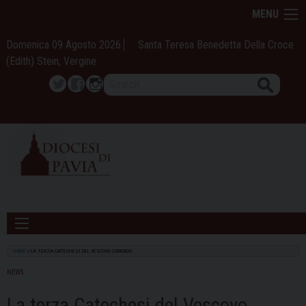
Skip
MENU
to
content
Domenica 09 Agosto 2026
Santa Teresa Benedetta Della Croce
(Edith) Stein, Vergine
Search
Twitter
Facebook
Instagram
HOME
»
LA TERZA CATECHESI DEL VESCOVO CORRADO
NEWS
La terza Catechesi del Vescovo