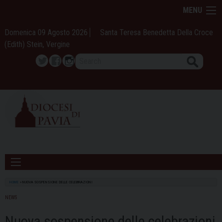
Skip
MENU
to
content
Domenica 09 Agosto 2026
Santa Teresa Benedetta Della Croce
(Edith) Stein, Vergine
Search
Twitter
Facebook
Instagram
HOME
»
NUOVA SOSPENSIONE DELLE CELEBRAZIONI
NEWS
Nuova sospensione delle celebrazioni