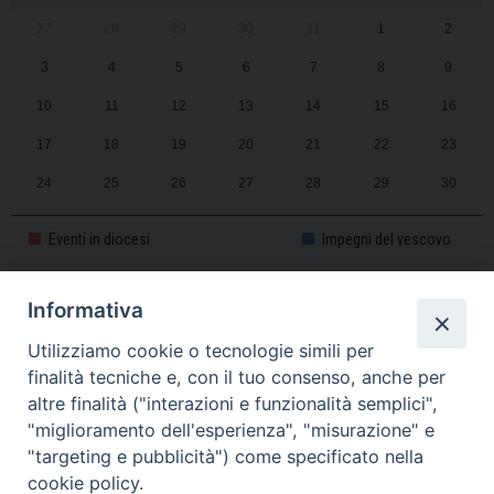
27
28
29
30
31
1
2
3
4
5
6
7
8
9
10
11
12
13
14
15
16
17
18
19
20
21
22
23
24
25
26
27
28
29
30
31
1
2
3
4
5
6
Eventi in diocesi
Impegni del vescovo
Informativa
CALENDARIO PASTORALE 2025-2026
Utilizziamo cookie o tecnologie simili per
finalità tecniche e, con il tuo consenso, anche per
altre finalità ("interazioni e funzionalità semplici",
"miglioramento dell'esperienza", "misurazione" e
"targeting e pubblicità") come specificato nella
cookie policy.