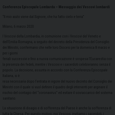
Conferenza Episcopale Lombarda – Messaggio dei Vescovi lombardi
“Il mio aiuto viene dal Signore, che ha fatto cielo e terra”
Milano, 6 marzo 2020
I Vescovi della Lombardia, in comunione con i Vescovi del Veneto e
dell’Emilia-Romagna, a seguito del decreto della Presidenza del Consiglio
dei Ministri, confermano che nelle loro Diocesi per la domenica 8 marzo e
per i giorni
feriali successivi e fino a nuova comunicazione è sospesa l’Eucarestia con
la presenza dei fedeli, mentre i Vescovi e i sacerdoti celebreranno senza il
popolo. La decisione, assunta in accordo con la Conferenza Episcopale
Italiana, si è
resa necessaria dopo l’entrata in vigore del nuovo decreto del Consiglio dei
Ministri con il quale si vuol definire il quadro degli interventi per arginare il
rischio del contagio del “coronavirus” ed evitare il sovraccarico del sistema
sanitario.
La situazione di disagio e di sofferenza del Paese è anche la sofferenza di
tutta la Chiesa. Per questo motivo, noi Vescovi, invitiamo i sacerdoti, i