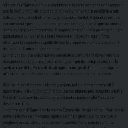
religiosi, le religiose e i laici a continuare a tessere con passione i rapporti
con la Comunità Civile e ad assicurare la vicinanza nella preghiera a tutti
coloro che sono colpiti. I medici, gli operatori sanitari e quanti avvertono
con crescente preoccupazione le pesanti conseguenze di questa crisi sul
piano lavorativo ed economico si sentano custoditi dalla nostra preghiera
quotidiana e dall’Eucaristia che i Vescovi e i sacerdoti ogni giorno
celebrano in comunione spirituale con le proprie comunità e a sostegno
dei malati e di chi se ne prende cura.
La mancanza della celebrazione eucaristica comunitaria deve portarci a
riscoprire momenti di preghiera in famiglia – genitori e figli insieme –, la
meditazione della Parola di Dio di ogni giorno, gesti di carità e rinvigorire
affetti e relazioni che la vita quotidiana di solito rende meno intensi.
Ci aiuta, in questo caso, il rito ambrosiano nel quale in ogni venerdì di
quaresima vi è il digiuno eucaristico. Questo digiuno può suggerire a tutti i
fedeli di riscattare dall’abitudinarietà la partecipazione alla Messa per
desiderare di più
l’incontro con il Signore nella stessa Eucarestia. Resta fermo il fatto che le
porte delle chiese rimarranno aperte durante il giorno per consentire la
preghiera personale e l’incontro con i sacerdoti che, generosamente,