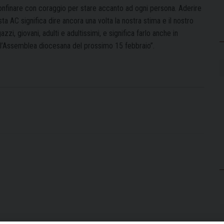
onfinare con coraggio per stare accanto ad ogni persona. Aderire
ta AC significa dire ancora una volta la nostra stima e il nostro
zi, giovani, adulti e adultissimi, e significa farlo anche in
l’Assemblea diocesana del prossimo 15 febbraio”.