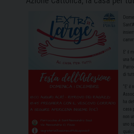
Azione Cattolica, la casa per tut
Domen
Sant’A
insie
cammin
E’ il
una fe
Parroc
di tut
“E’ i
Assoc
ha det
casa p
non un
uno s
qualcu