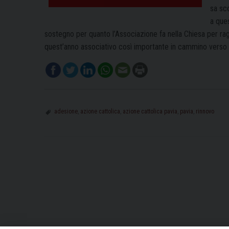
sa sc
a ques
sostegno per quanto l’Associazione fa nella Chiesa per ragaz
quest’anno associativo così importante in cammino verso 
adesione
,
azione cattolica
,
azione cattolica pavia
,
pavia
,
rinnovo