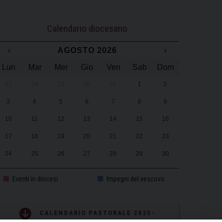
Calendario diocesano
‹
AGOSTO 2026
›
Lun
Mar
Mer
Gio
Ven
Sab
Dom
27
28
29
30
31
1
2
3
4
5
6
7
8
9
10
11
12
13
14
15
16
17
18
19
20
21
22
23
24
25
26
27
28
29
30
31
1
2
3
4
5
6
Eventi in diocesi
Impegni del vescovo
CALENDARIO PASTORALE 2025-