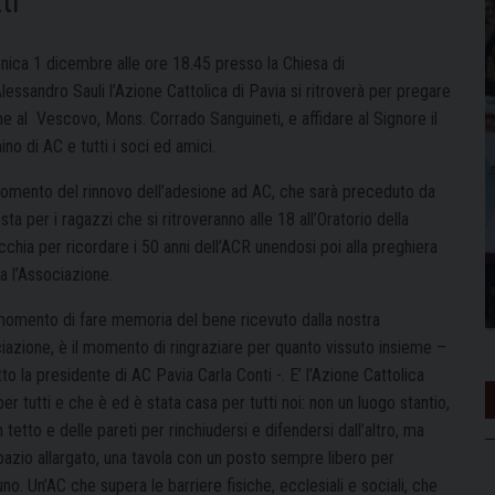
ti
ica 1 dicembre alle ore 18.45 presso la Chiesa di
lessandro Sauli l’Azione Cattolica di Pavia si ritroverà per pregare
me al Vescovo, Mons. Corrado Sanguineti, e affidare al Signore il
o di AC e tutti i soci ed amici.
 momento del rinnovo dell’adesione ad AC, che sarà preceduto da
sta per i ragazzi che si ritroveranno alle 18 all’Oratorio della
chia per ricordare i 50 anni dell’ACR unendosi poi alla preghiera
ta l’Associazione.
l momento di fare memoria del bene ricevuto dalla nostra
iazione, è il momento di ringraziare per quanto vissuto insieme –
to la presidente di AC Pavia Carla Conti -. E’ l’Azione Cattolica
er tutti e che è ed è stata casa per tutti noi: non un luogo stantio,
 tetto e delle pareti per rinchiudersi e difendersi dall’altro, ma
pazio allargato, una tavola con un posto sempre libero per
no. Un’AC che supera le barriere fisiche, ecclesiali e sociali, che