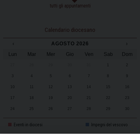
tutti gli appuntamenti
Calendario diocesano
‹
AGOSTO 2026
›
Lun
Mar
Mer
Gio
Ven
Sab
Dom
27
28
29
30
31
1
2
3
4
5
6
7
8
9
10
11
12
13
14
15
16
17
18
19
20
21
22
23
24
25
26
27
28
29
30
31
1
2
3
4
5
6
Eventi in diocesi
Impegni del vescovo