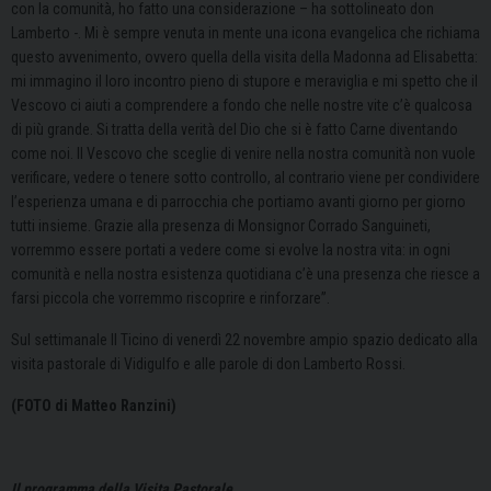
con la comunità, ho fatto una considerazione – ha sottolineato don
Lamberto -. Mi è sempre venuta in mente una icona evangelica che richiama
questo avvenimento, ovvero quella della visita della Madonna ad Elisabetta:
mi immagino il loro incontro pieno di stupore e meraviglia e mi spetto che il
Vescovo ci aiuti a comprendere a fondo che nelle nostre vite c’è qualcosa
di più grande. Si tratta della verità del Dio che si è fatto Carne diventando
come noi. Il Vescovo che sceglie di venire nella nostra comunità non vuole
verificare, vedere o tenere sotto controllo, al contrario viene per condividere
l’esperienza umana e di parrocchia che portiamo avanti giorno per giorno
tutti insieme. Grazie alla presenza di Monsignor Corrado Sanguineti,
vorremmo essere portati a vedere come si evolve la nostra vita: in ogni
comunità e nella nostra esistenza quotidiana c’è una presenza che riesce a
farsi piccola che vorremmo riscoprire e rinforzare”.
Sul settimanale Il Ticino di venerdì 22 novembre ampio spazio dedicato alla
visita pastorale di Vidigulfo e alle parole di don Lamberto Rossi.
(FOTO di Matteo Ranzini)
Il programma della Visita Pastorale