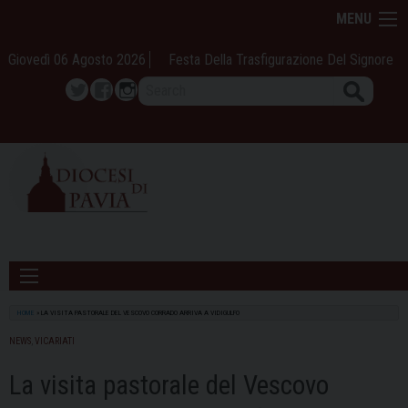
Skip
MENU
to
content
Giovedì 06 Agosto 2026
Festa Della Trasfigurazione Del Signore
Search
Twitter
Facebook
Instagram
HOME
»
LA VISITA PASTORALE DEL VESCOVO CORRADO ARRIVA A VIDIGULFO
NEWS
,
VICARIATI
La visita pastorale del Vescovo