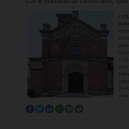
CSI e oratorio di Landriano, un
Il
CSI
Orato
il po
dell’a
pallav
Si ini
17.30 
Sono s
Volley
Landr
Trivo
Pavia