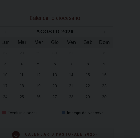
Calendario diocesano
‹
AGOSTO 2026
›
Lun
Mar
Mer
Gio
Ven
Sab
Dom
27
28
29
30
31
1
2
3
4
5
6
7
8
9
10
11
12
13
14
15
16
17
18
19
20
21
22
23
24
25
26
27
28
29
30
31
1
2
3
4
5
6
Eventi in diocesi
Impegni del vescovo
CALENDARIO PASTORALE 2025-