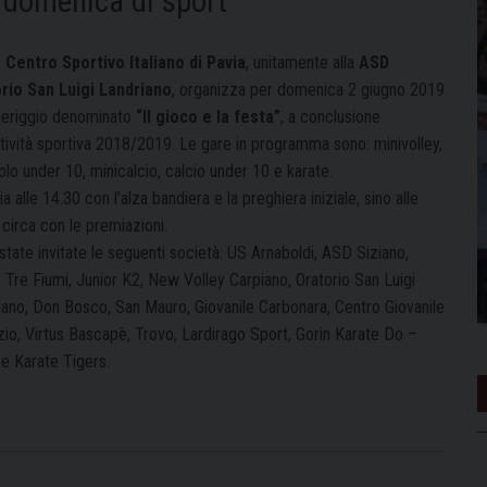
a domenica di sport
, Centro Sportivo Italiano di Pavia
, unitamente alla
ASD
rio San Luigi Landriano
, organizza per domenica 2 giugno 2019
meriggio denominato
“Il gioco e la festa”
, a conclusione
ttività sportiva 2018/2019. Le gare in programma sono: minivolley,
olo under 10, minicalcio, calcio under 10 e karate.
zia alle 14.30 con l’alza bandiera e la preghiera iniziale, sino alle
circa con le premiazioni.
tate invitate le seguenti società: US Arnaboldi, ASD Siziano,
 Tre Fiumi, Junior K2, New Volley Carpiano, Oratorio San Luigi
iano, Don Bosco, San Mauro, Giovanile Carbonara, Centro Giovanile
lzio, Virtus Bascapè, Trovo, Lardirago Sport, Gorin Karate Do –
 e Karate Tigers.