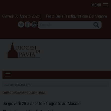
Skip
MENU
to
content
Giovedì 06 Agosto 2026
Festa Della Trasfigurazione Del Signore
Search
Twitter
Facebook
Instagram
HOME
»
ESTATE CHIERICHETTI
CENTRO DIOCESANO VOCAZIONI
,
NEWS
Da giovedì 28 a sabato 31 agosto ad Alassio