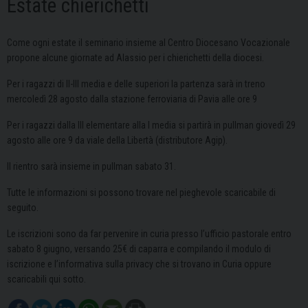
Estate chierichetti
Come ogni estate il seminario insieme al Centro Diocesano Vocazionale
propone alcune giornate ad Alassio per i chierichetti della diocesi.
Per i ragazzi di II-III media e delle superiori la partenza sarà in treno
mercoledì 28 agosto dalla stazione ferroviaria di Pavia alle ore 9
Per i ragazzi dalla III elementare alla I media si partirà in pullman giovedì 29
agosto alle ore 9 da viale della Libertà (distributore Agip).
Il rientro sarà insieme in pullman sabato 31.
Tutte le informazioni si possono trovare nel pieghevole scaricabile di
seguito.
Le iscrizioni sono da far pervenire in curia presso l’ufficio pastorale entro
sabato 8 giugno, versando 25€ di caparra e compilando il modulo di
iscrizione e l’informativa sulla privacy che si trovano in Curia oppure
scaricabili qui sotto.