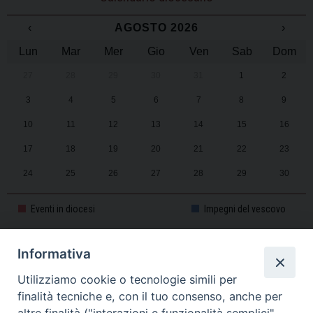
‹
AGOSTO 2026
›
Lun
Mar
Mer
Gio
Ven
Sab
Dom
27
28
29
30
31
1
2
3
4
5
6
7
8
9
10
11
12
13
14
15
16
17
18
19
20
21
22
23
24
25
26
27
28
29
30
31
1
2
3
4
5
6
Eventi in diocesi
Impegni del vescovo
Informativa
CALENDARIO PASTORALE 2025-2026
Utilizziamo cookie o tecnologie simili per
finalità tecniche e, con il tuo consenso, anche per