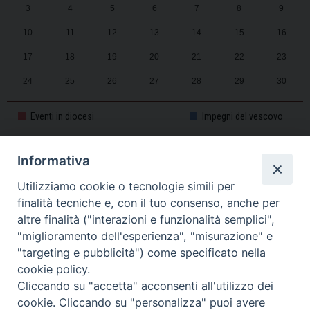
3
4
5
6
7
8
9
10
11
12
13
14
15
16
17
18
19
20
21
22
23
24
25
26
27
28
29
30
31
1
2
3
4
5
6
Eventi in diocesi
Impegni del vescovo
Informativa
CALENDARIO PASTORALE 2025-2026
Utilizziamo cookie o tecnologie simili per
finalità tecniche e, con il tuo consenso, anche per
altre finalità ("interazioni e funzionalità semplici",
"miglioramento dell'esperienza", "misurazione" e
"targeting e pubblicità") come specificato nella
cookie policy.
Cliccando su "accetta" acconsenti all'utilizzo dei
cookie. Cliccando su "personalizza" puoi avere