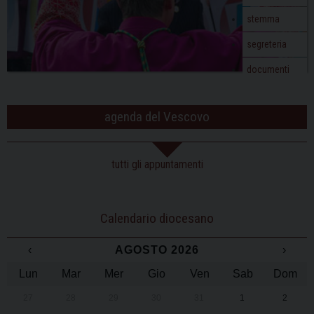
stemma
segreteria
documenti
agenda del Vescovo
tutti gli appuntamenti
Calendario diocesano
‹
AGOSTO 2026
›
Lun
Mar
Mer
Gio
Ven
Sab
Dom
27
28
29
30
31
1
2