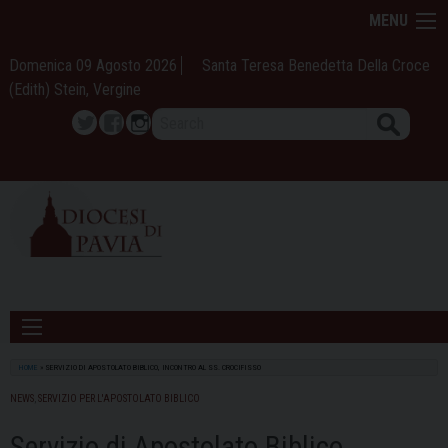
Skip
MENU
to
content
Domenica 09 Agosto 2026
Santa Teresa Benedetta Della Croce
(Edith) Stein, Vergine
Search
Twitter
Facebook
Instagram
HOME
»
SERVIZIO DI APOSTOLATO BIBLICO, INCONTRO AL SS. CROCIFISSO
NEWS
,
SERVIZIO PER L'APOSTOLATO BIBLICO
Servizio di Apostolato Biblico,