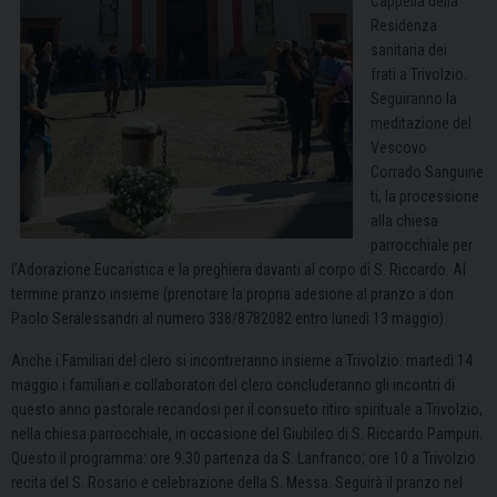
Cappella della
Residenza
sanitaria dei
frati a Trivolzio.
Seguiranno la
meditazione del
Vescovo
Corrado Sanguine
ti, la processione
alla chiesa
parrocchiale per
l’Adorazione Eucaristica e la preghiera davanti al corpo di S. Riccardo. Al
termine pranzo insieme (prenotare la propria adesione al pranzo a don
Paolo Seralessandri al numero 338/8782082 entro lunedì 13 maggio).
Anche i Familiari del clero si incontreranno insieme a Trivolzio: martedì 14
maggio i familiari e collaboratori del clero concluderanno gli incontri di
questo anno pastorale recandosi per il consueto ritiro spirituale a Trivolzio,
nella chiesa parrocchiale, in occasione del Giubileo di S. Riccardo Pampuri.
Questo il programma: ore 9.30 partenza da S. Lanfranco; ore 10 a Trivolzio
recita del S. Rosario e celebrazione della S. Messa. Seguirà il pranzo nel