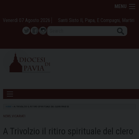
Skip
MENU
to
content
Venerdì 07 Agosto 2026
Santi Sisto II, Papa, E Compagni, Martiri
Search
Twitter
Facebook
Instagram
HOME
»
A TRIVOLZIO IL RITIRO SPIRITUALE DEL CLERO PAVESE
NEWS
,
VICARIATI
A Trivolzio il ritiro spirituale del clero