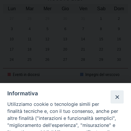
Lun
Mar
Mer
Gio
Ven
Sab
Dom
27
28
29
30
31
1
2
3
4
5
6
7
8
9
10
11
12
13
14
15
16
17
18
19
20
21
22
23
24
25
26
27
28
29
30
31
1
2
3
4
5
6
Eventi in diocesi
Impegni del vescovo
Informativa
CALENDARIO PASTORALE 2025-2026
Utilizziamo cookie o tecnologie simili per
finalità tecniche e, con il tuo consenso, anche per
altre finalità ("interazioni e funzionalità semplici",
"miglioramento dell'esperienza", "misurazione" e