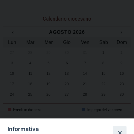
Calendario diocesano
‹
AGOSTO 2026
›
Lun
Mar
Mer
Gio
Ven
Sab
Dom
27
28
29
30
31
1
2
3
4
5
6
7
8
9
10
11
12
13
14
15
16
17
18
19
20
21
22
23
24
25
26
27
28
29
30
31
1
2
3
4
5
6
Eventi in diocesi
Impegni del vescovo
Informativa
CALENDARIO PASTORALE 2025-2026