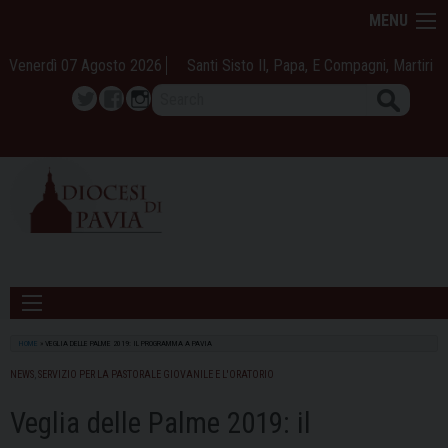
Skip
MENU
to
content
Venerdì 07 Agosto 2026
Santi Sisto II, Papa, E Compagni, Martiri
Search
Twitter
Facebook
Instagram
HOME
»
VEGLIA DELLE PALME 2019: IL PROGRAMMA A PAVIA
NEWS
,
SERVIZIO PER LA PASTORALE GIOVANILE E L'ORATORIO
Veglia delle Palme 2019: il