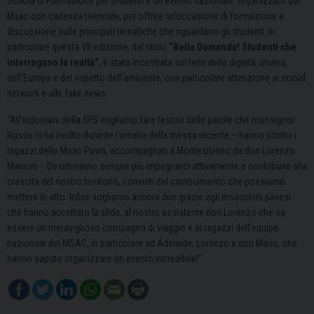
Scuola di Formazione per Studenti è un evento nazionale, organizzato dal
Msac con cadenza triennale, per offrire un’occasione di formazione e
discussione sulle principali tematiche che riguardano gli studenti. In
particolare questa VII edizione, dal titolo
“Bella Domanda! Studenti che
interrogano la realtà”
, è stata incentrata sui temi della dignità umana,
dell’Europa e del rispetto dell’ambiente, con particolare attenzione ai social
network e alle fake news.
“All’indomani della SFS vogliamo fare tesoro delle parole che monsignor
Russo ci ha rivolto durante l’omelia della messa recente – hanno scritto i
ragazzi dello Msac Pavia, accompagnati a Montesilvano da don Lorenzo
Mancini -. Desideriamo sempre più impegnarci attivamente e contribuire alla
crescita del nostro territorio, convinti del cambiamento che possiamo
mettere in atto. Infine vogliamo ancora dire grazie agli msacchini pavesi
che hanno accettato la sfida, al nostro assistente don Lorenzo che sa
essere un meraviglioso compagno di viaggio e ai ragazzi dell’equipe
nazionale del MSAC, in particolare ad Adelaide, Lorenzo e don Mario, che
hanno saputo organizzare un evento incredibile!”.