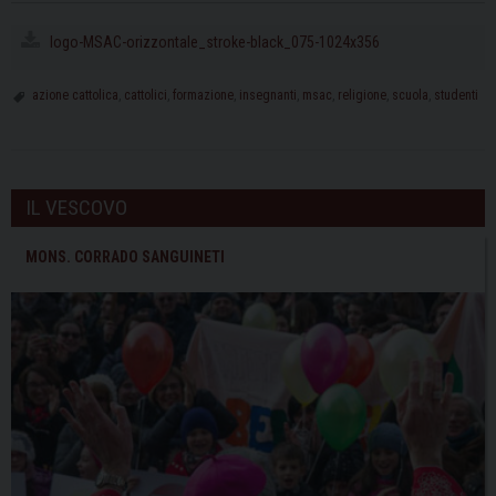
logo-MSAC-orizzontale_stroke-black_075-1024x356
azione cattolica
,
cattolici
,
formazione
,
insegnanti
,
msac
,
religione
,
scuola
,
studenti
IL VESCOVO
MONS. CORRADO SANGUINETI