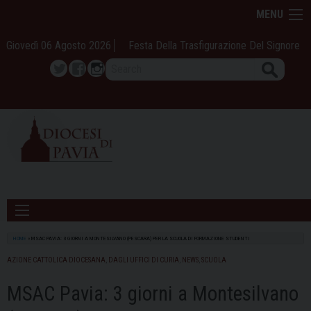
Skip
MENU
to
content
Giovedì 06 Agosto 2026
Festa Della Trasfigurazione Del Signore
Search
Twitter
Facebook
Instagram
HOME
»
MSAC PAVIA: 3 GIORNI A MONTESILVANO (PESCARA) PER LA SCUOLA DI FORMAZIONE STUDENTI
AZIONE CATTOLICA DIOCESANA
,
DAGLI UFFICI DI CURIA
,
NEWS
,
SCUOLA
MSAC Pavia: 3 giorni a Montesilvano