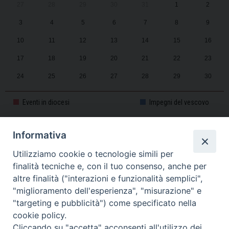
27
28
29
30
31
1
2
3
4
5
6
7
8
9
10
11
12
13
14
15
16
17
18
19
20
21
22
23
24
25
26
27
28
29
30
31
1
2
3
4
5
6
Eventi in diocesi
Impegni del vescovo
Informativa
CALENDARIO PASTORALE 2025-2026
Utilizziamo cookie o tecnologie simili per
finalità tecniche e, con il tuo consenso, anche per
altre finalità ("interazioni e funzionalità semplici",
"miglioramento dell'esperienza", "misurazione" e
"targeting e pubblicità") come specificato nella
cookie policy.
Cliccando su "accetta" acconsenti all'utilizzo dei