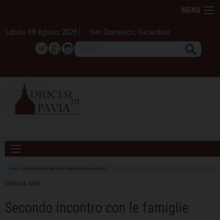
Skip
MENU
to
content
Sabato 08 Agosto 2026
San Domenico, Sacerdote
Search
Twitter
Facebook
Instagram
HOME
»
SECONDO INCONTRO CON LE FAMIGLIE DELLA DIOCESI
FAMIGLIA
,
NEWS
Secondo incontro con le famiglie