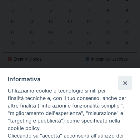
3
4
5
6
7
8
9
10
11
12
13
14
15
16
17
18
19
20
21
22
23
24
25
26
27
28
29
30
31
1
2
3
4
5
6
Eventi in diocesi
Impegni del vescovo
Informativa
CALENDARIO PASTORALE 2025-2026
Utilizziamo cookie o tecnologie simili per
finalità tecniche e, con il tuo consenso, anche per
altre finalità ("interazioni e funzionalità semplici",
"miglioramento dell'esperienza", "misurazione" e
"targeting e pubblicità") come specificato nella
cookie policy.
Cliccando su "accetta" acconsenti all'utilizzo dei