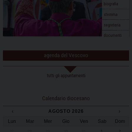
biografia
stemma
segreteria
documenti
agenda del Vescovo
tutti gli appuntamenti
Calendario diocesano
‹
AGOSTO 2026
›
Lun
Mar
Mer
Gio
Ven
Sab
Dom
27
28
29
30
31
1
2