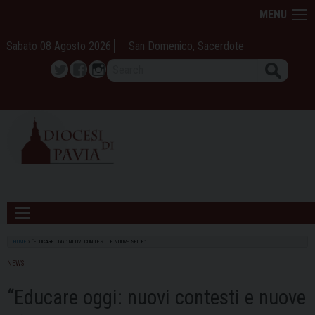
Skip
MENU
to
content
Sabato 08 Agosto 2026
San Domenico, Sacerdote
Search
Twitter
Facebook
Instagram
HOME
»
“EDUCARE OGGI: NUOVI CONTESTI E NUOVE SFIDE”
NEWS
“Educare oggi: nuovi contesti e nuove