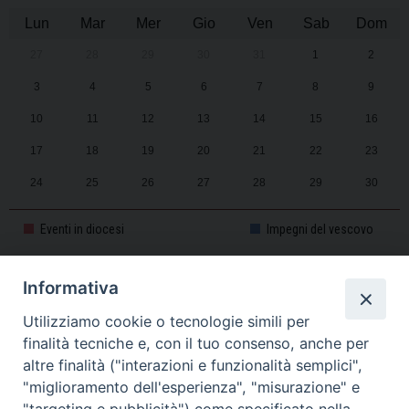
Lun
Mar
Mer
Gio
Ven
Sab
Dom
27
28
29
30
31
1
2
3
4
5
6
7
8
9
10
11
12
13
14
15
16
17
18
19
20
21
22
23
24
25
26
27
28
29
30
31
1
2
3
4
5
6
Eventi in diocesi
Impegni del vescovo
Informativa
CALENDARIO PASTORALE 2025-2026
Utilizziamo cookie o tecnologie simili per
finalità tecniche e, con il tuo consenso, anche per
altre finalità ("interazioni e funzionalità semplici",
"miglioramento dell'esperienza", "misurazione" e