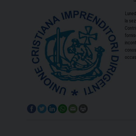
Lunedì
la se
Contri
fornis
incont
conos
occasi