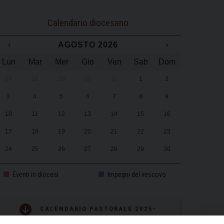
Calendario diocesano
‹
AGOSTO 2026
›
Lun
Mar
Mer
Gio
Ven
Sab
Dom
27
28
29
30
31
1
2
3
4
5
6
7
8
9
10
11
12
13
14
15
16
17
18
19
20
21
22
23
24
25
26
27
28
29
30
31
1
2
3
4
5
6
Eventi in diocesi
Impegni del vescovo
CALENDARIO PASTORALE 2025-
2026