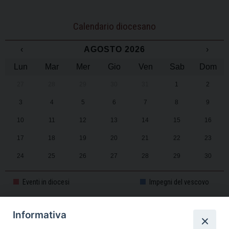
Calendario diocesano
‹
AGOSTO 2026
›
Lun
Mar
Mer
Gio
Ven
Sab
Dom
27
28
29
30
31
1
2
3
4
5
6
7
8
9
10
11
12
13
14
15
16
17
18
19
20
21
22
23
24
25
26
27
28
29
30
31
1
2
3
4
5
6
Eventi in diocesi
Impegni del vescovo
Informativa
CALENDARIO PASTORALE 2025-2026