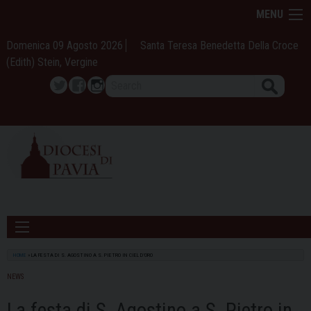
Skip
MENU
to
content
Domenica 09 Agosto 2026
Santa Teresa Benedetta Della Croce
(Edith) Stein, Vergine
Search
Twitter
Facebook
Instagram
HOME
»
LA FESTA DI S. AGOSTINO A S. PIETRO IN CIEL D’ORO
NEWS
La festa di S. Agostino a S. Pietro in