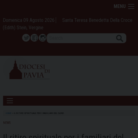
Skip
MENU
to
content
Domenica 09 Agosto 2026
Santa Teresa Benedetta Della Croce
(Edith) Stein, Vergine
Search
Twitter
Facebook
Instagram
HOME
»
IL RITIRO SPIRITUALE PER I FAMILIARI DEL CLERO
NEWS
Il ritiro spirituale per i familiari del