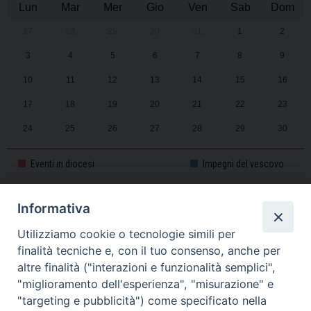
Lun
Mar
Mer
Gio
Ven
Sab
Dom
27
28
29
30
31
1
2
3
4
5
6
7
8
9
10
11
12
13
14
15
16
17
18
19
20
21
22
23
24
25
26
27
28
29
30
31
1
2
3
4
5
6
Eventi in diocesi
Impegni del vescovo
Informativa
CALENDARIO PASTORALE 2025-2026
Utilizziamo cookie o tecnologie simili per
finalità tecniche e, con il tuo consenso, anche per
altre finalità ("interazioni e funzionalità semplici",
"miglioramento dell'esperienza", "misurazione" e
"targeting e pubblicità") come specificato nella