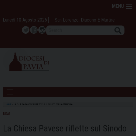
Skip
MENU
to
content
Lunedì 10 Agosto 2026
San Lorenzo, Diacono E Martire
Search
Twitter
Facebook
Instagram
HOME
»
LA CHIESA PAVESE RIFLETTE SUL SINODO PER LA FAMIGLIA
NEWS
La Chiesa Pavese riflette sul Sinodo