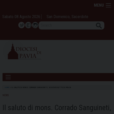
Skip
MENU
to
content
Sabato 08 Agosto 2026
San Domenico, Sacerdote
Search
Twitter
Facebook
Instagram
HOME
»
IL SALUTO DI MONS. CORRADO SANGUINETI, VESCOVO ELETTO DI PAVIA
NEWS
Il saluto di mons. Corrado Sanguineti,