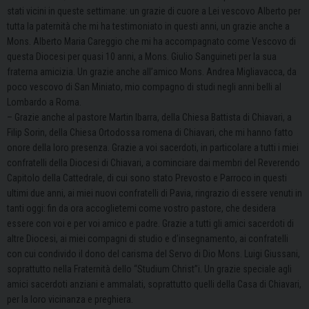
stati vicini in queste settimane: un grazie di cuore a Lei vescovo Alberto per
tutta la paternità che mi ha testimoniato in questi anni, un grazie anche a
Mons. Alberto Maria Careggio che mi ha accompagnato come Vescovo di
questa Diocesi per quasi 10 anni, a Mons. Giulio Sanguineti per la sua
fraterna amicizia. Un grazie anche all’amico Mons. Andrea Migliavacca, da
poco vescovo di San Miniato, mio compagno di studi negli anni belli al
Lombardo a Roma.
– Grazie anche al pastore Martin Ibarra, della Chiesa Battista di Chiavari, a
Filip Sorin, della Chiesa Ortodossa romena di Chiavari, che mi hanno fatto
onore della loro presenza. Grazie a voi sacerdoti, in particolare a tutti i miei
confratelli della Diocesi di Chiavari, a cominciare dai membri del Reverendo
Capitolo della Cattedrale, di cui sono stato Prevosto e Parroco in questi
ultimi due anni, ai miei nuovi confratelli di Pavia, ringrazio di essere venuti in
tanti oggi: fin da ora accoglietemi come vostro pastore, che desidera
essere con voi e per voi amico e padre. Grazie a tutti gli amici sacerdoti di
altre Diocesi, ai miei compagni di studio e d’insegnamento, ai confratelli
con cui condivido il dono del carisma del Servo di Dio Mons. Luigi Giussani,
soprattutto nella Fraternità dello “Studium Christ”i. Un grazie speciale agli
amici sacerdoti anziani e ammalati, soprattutto quelli della Casa di Chiavari,
per la loro vicinanza e preghiera.