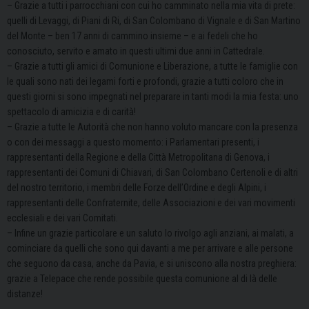
– Grazie a tutti i parrocchiani con cui ho camminato nella mia vita di prete:
quelli di Levaggi, di Piani di Ri, di San Colombano di Vignale e di San Martino
del Monte – ben 17 anni di cammino insieme – e ai fedeli che ho
conosciuto, servito e amato in questi ultimi due anni in Cattedrale.
– Grazie a tutti gli amici di Comunione e Liberazione, a tutte le famiglie con
le quali sono nati dei legami forti e profondi, grazie a tutti coloro che in
questi giorni si sono impegnati nel preparare in tanti modi la mia festa: uno
spettacolo di amicizia e di carità!
– Grazie a tutte le Autorità che non hanno voluto mancare con la presenza
o con dei messaggi a questo momento: i Parlamentari presenti, i
rappresentanti della Regione e della Città Metropolitana di Genova, i
rappresentanti dei Comuni di Chiavari, di San Colombano Certenoli e di altri
del nostro territorio, i membri delle Forze dell’Ordine e degli Alpini, i
rappresentanti delle Confraternite, delle Associazioni e dei vari movimenti
ecclesiali e dei vari Comitati.
– Infine un grazie particolare e un saluto lo rivolgo agli anziani, ai malati, a
cominciare da quelli che sono qui davanti a me per arrivare e alle persone
che seguono da casa, anche da Pavia, e si uniscono alla nostra preghiera:
grazie a Telepace che rende possibile questa comunione al di là delle
distanze!