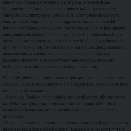
minoranze cristiane e altre minoranze religiose, le tenebre di una
frantumazione dell’umano, nelle sue evidenze naturali più semplici e
immediate, soprattutto nella nostra cultura post-moderna in Occidente.
Ecco, proprio il tempo natalizio che oggi chiudiamo con la festa del
Battesimo del Signore, rinnova in noi l’umile certezza che «la luce splende
nelle tenebre e le tenebre non l’hanno vinta» (Gv 1,5), la luce che è Cristo
stesso, che vive qui ora tra noi, e che traspare di più nella scia luminosa dei
Suoi santi, noti e ignoti, che non mancano mai alla Sua Chiesa: aiutiamoci,
amici carissimi, a guardare questa Luce apparsa nella nostra carne,
lasciamoci incantare, avvolgere e trasformare da Cristo, per essere
testimoni suoi per tutti coloro che ci è luogo di incontrare.
Permettete, infine, un semplice grazie a tante persone, qui presenti, anche
solo con il cuore e nella comunione che ci lega in Gesù, a coloro a cui devo
moltissimo nel mio cammino:
– Grazie a voi familiari, in particolari ai miei grandi genitori, alle mie sorelle
con le loro famiglie, a mio fratello con i suoi compagni “Memores Domini”:
la mia fede e la mia vocazione sono nate e cresciute nelle mura della
nostra casa!
– Grazie ai Vescovi qui presenti, in particolare al cardinale Bagnasco che mi
ha consacrato, a Mons. Giudici e Mons. Tanasini anche per come mi sono