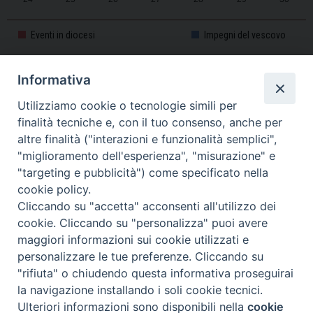
31
1
2
3
4
5
6
Eventi in diocesi
Impegni del vescovo
Informativa
CALENDARIO PASTORALE 2025-2026
Utilizziamo cookie o tecnologie simili per
finalità tecniche e, con il tuo consenso, anche per
altre finalità ("interazioni e funzionalità semplici",
"miglioramento dell'esperienza", "misurazione" e
"targeting e pubblicità") come specificato nella
cookie policy.
Cliccando su "accetta" acconsenti all'utilizzo dei
cookie. Cliccando su "personalizza" puoi avere
maggiori informazioni sui cookie utilizzati e
personalizzare le tue preferenze. Cliccando su
Piazza Duomo, 11 - 27100 Pavia - Tel. 0382.386511 - Fax
"rifiuta" o chiudendo questa informativa proseguirai
Twitter
Faceb
I
0382.386525 -
servizigenerali@diocesi.pavia.it
-
Privacy policy
la navigazione installando i soli cookie tecnici.
Ulteriori informazioni sono disponibili nella
cookie
Preferenze Cookie