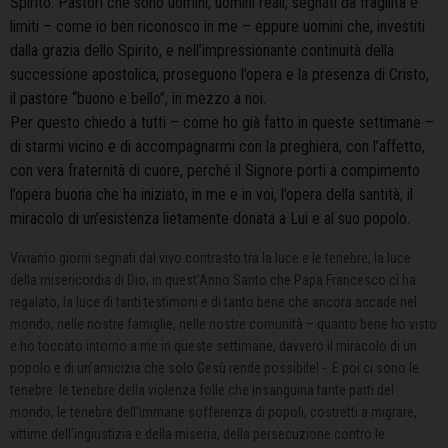
Spirito. Pastori che sono uomini, uomini reali, segnati da fragilità e
limiti – come io ben riconosco in me – eppure uomini che, investiti
dalla grazia dello Spirito, e nell’impressionante continuità della
successione apostolica, proseguono l’opera e la presenza di Cristo,
il pastore “buono e bello”, in mezzo a noi.
Per questo chiedo a tutti – come ho già fatto in queste settimane –
di starmi vicino e di accompagnarmi con la preghiera, con l’affetto,
con vera fraternità di cuore, perché il Signore porti a compimento
l’opera buona che ha iniziato, in me e in voi, l’opera della santità, il
miracolo di un’esistenza lietamente donata a Lui e al suo popolo.
Viviamo giorni segnati dal vivo contrasto tra la luce e le tenebre, la luce
della misericordia di Dio, in quest’Anno Santo che Papa Francesco ci ha
regalato, la luce di tanti testimoni e di tanto bene che ancora accade nel
mondo, nelle nostre famiglie, nelle nostre comunità – quanto bene ho visto
e ho toccato intorno a me in queste settimane, davvero il miracolo di un
popolo e di un’amicizia che solo Gesù rende possibile! -. E poi ci sono le
tenebre: le tenebre della violenza folle che insanguina tante parti del
mondo, le tenebre dell’immane sofferenza di popoli, costretti a migrare,
vittime dell’ingiustizia e della miseria, della persecuzione contro le