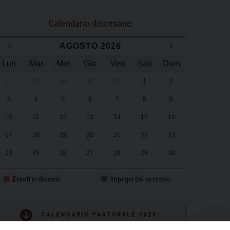
Calendario diocesano
‹
AGOSTO 2026
›
Lun
Mar
Mer
Gio
Ven
Sab
Dom
27
28
29
30
31
1
2
3
4
5
6
7
8
9
10
11
12
13
14
15
16
17
18
19
20
21
22
23
24
25
26
27
28
29
30
31
1
2
3
4
5
6
Eventi in diocesi
Impegni del vescovo
CALENDARIO PASTORALE 2025-
2026