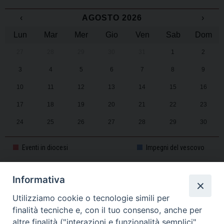
‹
AGOSTO 2026
›
Lun
Mar
Mer
Gio
Ven
Sab
Dom
27
28
29
30
31
1
2
3
4
5
6
7
8
9
10
11
12
13
14
15
16
17
18
19
20
21
22
23
24
25
26
27
28
29
30
31
1
2
3
4
5
6
Eventi in diocesi
Impegni del vescovo
Informativa
CALENDARIO PASTORALE 2025-2026
Utilizziamo cookie o tecnologie simili per
finalità tecniche e, con il tuo consenso, anche per
altre finalità ("interazioni e funzionalità semplici",