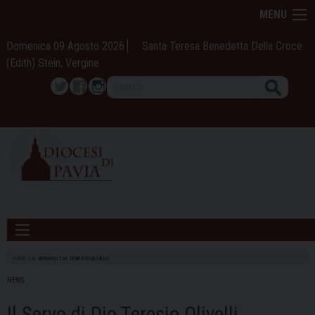
Skip
MENU
to
content
Domenica 09 Agosto 2026
Santa Teresa Benedetta Della Croce
(Edith) Stein, Vergine
Search
Twitter
Facebook
Instagram
HOME
»
IL SERVO DI DIO TERESIO OLIVELLI
NEWS
Il Servo di Dio Teresio Olivelli