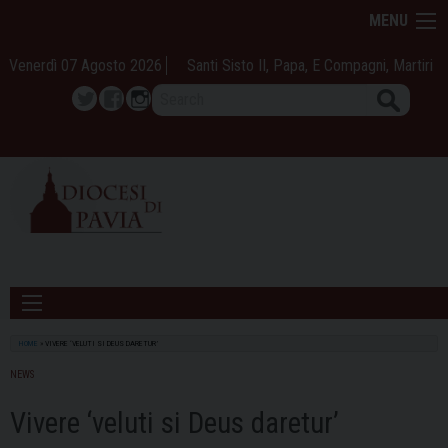
Skip
MENU
to
content
Venerdì 07 Agosto 2026
Santi Sisto II, Papa, E Compagni, Martiri
Search
Twitter
Facebook
Instagram
HOME
»
VIVERE ‘VELUTI SI DEUS DARETUR’
NEWS
Vivere ‘veluti si Deus daretur’