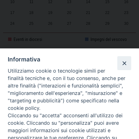
10
11
12
13
14
15
16
17
18
19
20
21
22
23
24
25
26
27
28
29
30
31
1
2
3
4
5
6
Eventi in diocesi
Impegni del vescovo
Informativa
CALENDARIO PASTORALE 2025-2026
Utilizziamo cookie o tecnologie simili per
finalità tecniche e, con il tuo consenso, anche per
altre finalità ("interazioni e funzionalità semplici",
"miglioramento dell'esperienza", "misurazione" e
"targeting e pubblicità") come specificato nella
cookie policy.
Cliccando su "accetta" acconsenti all'utilizzo dei
cookie. Cliccando su "personalizza" puoi avere
maggiori informazioni sui cookie utilizzati e
personalizzare le tue preferenze. Cliccando su