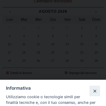
Calendario diocesano
‹
AGOSTO 2026
›
Lun
Mar
Mer
Gio
Ven
Sab
Dom
27
28
29
30
31
1
2
3
4
5
6
7
8
9
10
11
12
13
14
15
16
17
18
19
20
21
22
23
24
25
26
27
28
29
30
31
1
2
3
4
5
6
Eventi in diocesi
Impegni del vescovo
Informativa
CALENDARIO PASTORALE 2025-2026
Utilizziamo cookie o tecnologie simili per
finalità tecniche e, con il tuo consenso, anche per