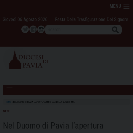
Skip
MENU
to
content
Giovedì 06 Agosto 2026
Festa Della Trasfigurazione Del Signore
Search
Twitter
Facebook
Instagram
HOME
»
NEL DUOMO DI PAVIA L’APERTURA UFFICIALE DELLA QUARESIMA
NEWS
Nel Duomo di Pavia l’apertura