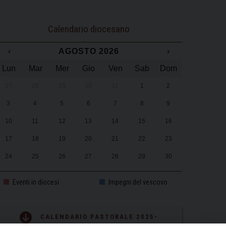
Calendario diocesano
‹
AGOSTO 2026
›
Lun
Mar
Mer
Gio
Ven
Sab
Dom
27
28
29
30
31
1
2
3
4
5
6
7
8
9
10
11
12
13
14
15
16
17
18
19
20
21
22
23
24
25
26
27
28
29
30
31
1
2
3
4
5
6
Eventi in diocesi
Impegni del vescovo
CALENDARIO PASTORALE 2025-