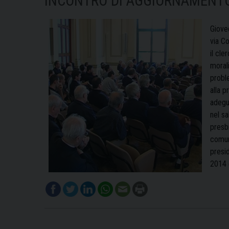
INCONTRO DI AGGIORNAMENTO
Gioved
via C
il cle
morali
probl
alla p
adegua
nel s
presbi
comun
presi
2014 