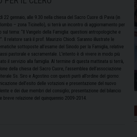
 PER IL CLERO
ì 22 gennaio, alle 9.30 nella chiesa del Sacro Cuore di Pavia (in
olombo – zona Ticinello), si terrà un incontro di aggiornamento per
ro sul tema: “Il Vangelo della Famiglia: questioni antropologiche e
”. Il relatore sarà il prof. Maurizio Chiodi. Saranno illustrate le
ematiche sottoposte all’esame del Sinodo per la Famiglia, relative
rassi pastorale e sacramentale. L’intento è di vivere in modo più
to il servizio alla famiglia. Al termine di questa mattinata si terrà,
alone della chiesa del Sacro Cuore, l’assemblea dell’associazione
terale Ss. Siro e Agostino con questi punti all’ordine del giorno:
icazione dell’esito delle votazioni e presentazione del nuovo
dente e dei due membri del consiglio; presentazione del bilancio
e breve relazione del quinquennio 2009-2014.