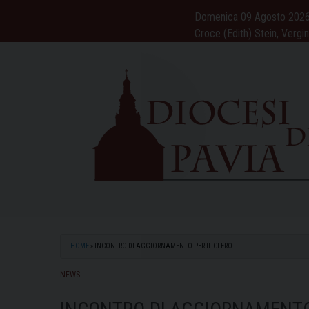
Skip
Domenica 09 Agosto 202
to
Croce (Edith) Stein, Vergi
content
HOME
»
INCONTRO DI AGGIORNAMENTO PER IL CLERO
NEWS