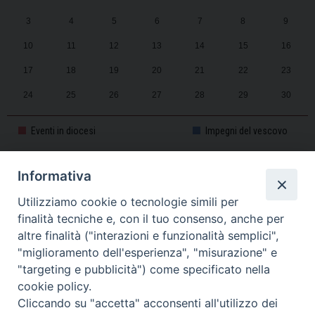
3
4
5
6
7
8
9
10
11
12
13
14
15
16
17
18
19
20
21
22
23
24
25
26
27
28
29
30
31
1
2
3
4
5
6
Eventi in diocesi
Impegni del vescovo
Informativa
CALENDARIO PASTORALE 2025-2026
Utilizziamo cookie o tecnologie simili per
finalità tecniche e, con il tuo consenso, anche per
altre finalità ("interazioni e funzionalità semplici",
"miglioramento dell'esperienza", "misurazione" e
"targeting e pubblicità") come specificato nella
cookie policy.
Cliccando su "accetta" acconsenti all'utilizzo dei