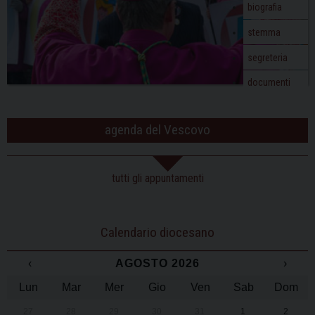
biografia
stemma
segreteria
documenti
agenda del Vescovo
tutti gli appuntamenti
Calendario diocesano
‹
AGOSTO 2026
›
Lun
Mar
Mer
Gio
Ven
Sab
Dom
27
28
29
30
31
1
2