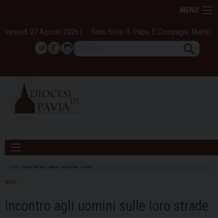
Skip
MENU
to
content
Venerdì 07 Agosto 2026
Santi Sisto II, Papa, E Compagni, Martiri
Search
Twitter
Facebook
Instagram
HOME
»
INCONTRO AGLI UOMINI SULLE LORO STRADE
NEWS
Incontro agli uomini sulle loro strade