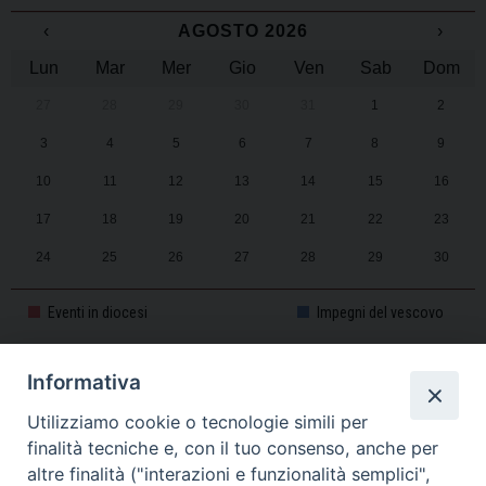
‹
AGOSTO 2026
›
Lun
Mar
Mer
Gio
Ven
Sab
Dom
27
28
29
30
31
1
2
3
4
5
6
7
8
9
10
11
12
13
14
15
16
17
18
19
20
21
22
23
24
25
26
27
28
29
30
31
1
2
3
4
5
6
Eventi in diocesi
Impegni del vescovo
Informativa
CALENDARIO PASTORALE 2025-2026
Utilizziamo cookie o tecnologie simili per
finalità tecniche e, con il tuo consenso, anche per
altre finalità ("interazioni e funzionalità semplici",