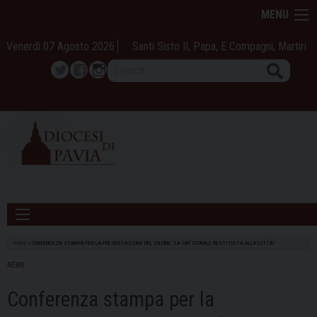
Skip
MENU
to
content
Venerdì 07 Agosto 2026
Santi Sisto II, Papa, E Compagni, Martiri
Search
Twitter
Facebook
Instagram
HOME
»
CONFERENZA STAMPA PER LA PRESENTAZIONE DEL VOLUME “LA CATTEDRALE RESTITUITA ALLA CITTÀ”
NEWS
Conferenza stampa per la