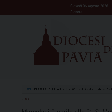
Skip
Giovedì 06 Agosto 2026
to
Signore
content
HOME
»
MERCOLEDÌ 9 APRILE ALLE 21 S. MESSA PER GLI STUDENTI UNIVERSITARI 
NEWS