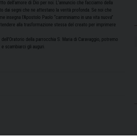
rutto dell’amore di Dio per noi. L’annuncio che facciamo della
o dai segni che ne attestano la verità profonda. Se noi che
me insegna l’Apostolo Paolo “camminiamo in una vita nuova”
 tendere alla trasformazione stessa del creato per imprimere
e dell’Oratorio della parrocchia S. Maria di Caravaggio, potremo
e scambiarci gli auguri.