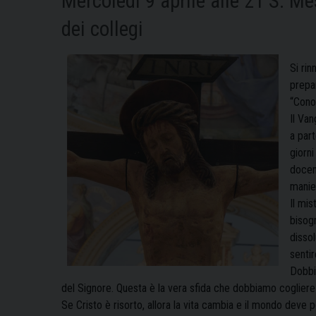
Mercoledì 9 aprile alle 21 S. Mes
dei collegi
Si rin
prepar
“Conos
Il Van
a part
giorni
docent
manier
Il mis
bisog
dissol
sentir
Dobbi
del Signore. Questa è la vera sfida che dobbiamo cogliere 
Se Cristo è risorto, allora la vita cambia e il mondo deve