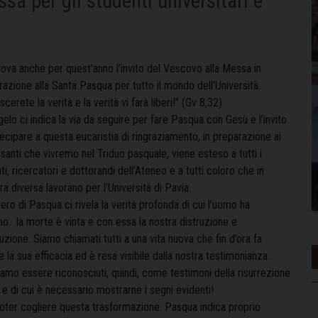
sa per gli studenti universitari e
nova anche per quest’anno l’invito del Vescovo alla Messa in
azione alla Santa Pasqua per tutto il mondo dell’Università.
cerete la verità e la verità vi farà liberi!” (Gv 8,32)
gelo ci indica la via da seguire per fare Pasqua con Gesù e l’invito
ecipare a questa eucaristia di ringraziamento, in preparazione ai
 santi che vivremo nel Triduo pasquale, viene esteso a tutti i
i, ricercatori e dottorandi dell’Ateneo e a tutti coloro che in
a diversa lavorano per l’Università di Pavia.
tero di Pasqua ci rivela la verità profonda di cui l’uomo ha
no: la morte è vinta e con essa la nostra distruzione e
uzione. Siamo chiamati tutti a una vita nuova che fin d’ora fa
e la sua efficacia ed è resa visibile dalla nostra testimonianza.
amo essere riconosciuti, quindi, come testimoni della risurrezione
e di cui è necessario mostrarne i segni evidenti!
 poter cogliere questa trasformazione. Pasqua indica proprio