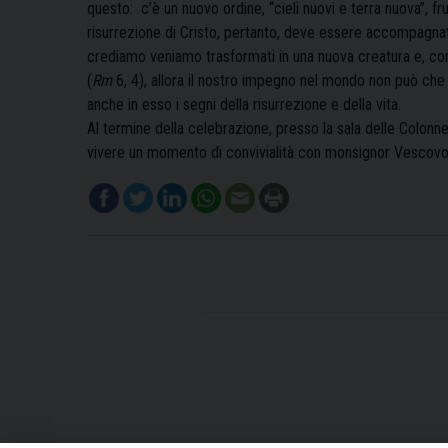
questo: c’è un nuovo ordine, “cieli nuovi e terra nuova”, f
risurrezione di Cristo, pertanto, deve essere accompagnat
crediamo veniamo trasformati in una nuova creatura e, co
(
Rm
6, 4), allora il nostro impegno nel mondo non può che
anche in esso i segni della risurrezione e della vita.
Al termine della celebrazione, presso la sala delle Colonn
vivere un momento di convivialità con monsignor Vescovo 