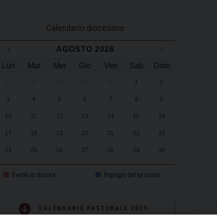
Calendario diocesano
‹
AGOSTO 2026
›
Lun
Mar
Mer
Gio
Ven
Sab
Dom
27
28
29
30
31
1
2
3
4
5
6
7
8
9
10
11
12
13
14
15
16
17
18
19
20
21
22
23
24
25
26
27
28
29
30
31
1
2
3
4
5
6
Eventi in diocesi
Impegni del vescovo
CALENDARIO PASTORALE 2025-