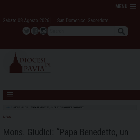
Skip
MENU
to
content
Sabato 08 Agosto 2026
San Domenico, Sacerdote
Search
Twitter
Facebook
Instagram
HOME
»
MONS. GIUDICI: “PAPA BENEDETTO, UN GESTO DI GRANDE CORAGGIO”
NEWS
Mons. Giudici: “Papa Benedetto, un