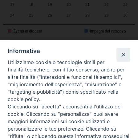
17
18
19
20
21
22
23
24
25
26
27
28
29
30
31
1
2
3
4
5
6
Eventi in diocesi
Impegni del vescovo
Informativa
CALENDARIO PASTORALE 2025-2026
Utilizziamo cookie o tecnologie simili per
finalità tecniche e, con il tuo consenso, anche per
altre finalità ("interazioni e funzionalità semplici",
"miglioramento dell'esperienza", "misurazione" e
"targeting e pubblicità") come specificato nella
cookie policy.
Cliccando su "accetta" acconsenti all'utilizzo dei
cookie. Cliccando su "personalizza" puoi avere
maggiori informazioni sui cookie utilizzati e
personalizzare le tue preferenze. Cliccando su
Piazza Duomo, 11 - 27100 Pavia - Tel. 0382.386511 - Fax
"rifiuta" o chiudendo questa informativa proseguirai