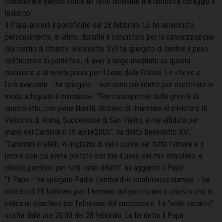
considerare questo come un fatto umiliante ma dimostra coraggio e
lealismo.”
Il Papa lascerà il pontificato dal 28 febbraio. Lo ha annunciato
personalmente, in latino, durante il concistoro per la canonizzazione
dei martiri di Otranto. Benedetto XVI ha spiegato di sentire il peso
dell’incarico di pontefice, di aver a lungo meditato su questa
decisione e di averla presa per il bene della Chiesa. Le «forze e
l’età avanzata – ha spiegato – non sono più adatte per esercitare in
modo adeguato il ministero». “Ben consapevole della gravità di
questo atto, con piena libertà, dichiaro di rinunciare al ministero di
Vescovo di Roma, Successore di San Pietro, a me affidato per
mano dei Cardinali il 19 aprile2005”, ha detto Benedetto XVI.
“Carissimi Fratelli, vi ringrazio di vero cuore per tutto l’amore e il
lavoro con cui avete portato con me il peso del mio ministero, e
chiedo perdono per tutti i miei difetti”, ha aggiunto il Papa”
“Il Papa – ha spiegato Padre Lombardi in conferenza stampa – ha
indicato il 28 febbraio per il termine del pontificato e chiesto che si
indica un conclave per l’elezione del successore. La “sede vacante”
scatta dalle ore 20.00 del 28 febbraio. Lo ha detto il Papa