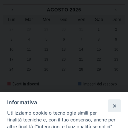
‹
AGOSTO 2026
›
Lun
Mar
Mer
Gio
Ven
Sab
Dom
27
28
29
30
31
1
2
3
4
5
6
7
8
9
10
11
12
13
14
15
16
17
18
19
20
21
22
23
24
25
26
27
28
29
30
31
1
2
3
4
5
6
Eventi in diocesi
Impegni del vescovo
Informativa
CALENDARIO PASTORALE 2025-2026
Utilizziamo cookie o tecnologie simili per
finalità tecniche e, con il tuo consenso, anche per
altre finalità ("interazioni e funzionalità semplici",