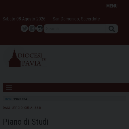
Skip
MENU
to
content
Sabato 08 Agosto 2026
San Domenico, Sacerdote
Search
Twitter
Facebook
Instagram
HOME
»
PIANO DI STUDI
DAGLI UFFICI DI CURIA
,
I.S.S.R.
Piano di Studi