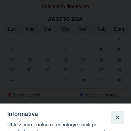
Calendario diocesano
‹
AGOSTO 2026
›
Lun
Mar
Mer
Gio
Ven
Sab
Dom
27
28
29
30
31
1
2
3
4
5
6
7
8
9
10
11
12
13
14
15
16
17
18
19
20
21
22
23
24
25
26
27
28
29
30
31
1
2
3
4
5
6
Eventi in diocesi
Impegni del vescovo
Informativa
CALENDARIO PASTORALE 2025-2026
Utilizziamo cookie o tecnologie simili per