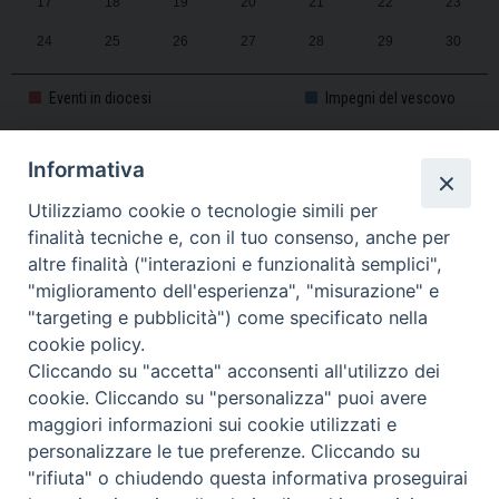
17
18
19
20
21
22
23
24
25
26
27
28
29
30
31
1
2
3
4
5
6
Eventi in diocesi
Impegni del vescovo
Informativa
CALENDARIO PASTORALE 2025-2026
Utilizziamo cookie o tecnologie simili per
finalità tecniche e, con il tuo consenso, anche per
altre finalità ("interazioni e funzionalità semplici",
"miglioramento dell'esperienza", "misurazione" e
"targeting e pubblicità") come specificato nella
cookie policy.
Cliccando su "accetta" acconsenti all'utilizzo dei
cookie. Cliccando su "personalizza" puoi avere
maggiori informazioni sui cookie utilizzati e
personalizzare le tue preferenze. Cliccando su
Piazza Duomo, 11 - 27100 Pavia - Tel. 0382.386511 - Fax
"rifiuta" o chiudendo questa informativa proseguirai
Twitter
Faceb
I
0382.386525 -
servizigenerali@diocesi.pavia.it
-
Privacy policy