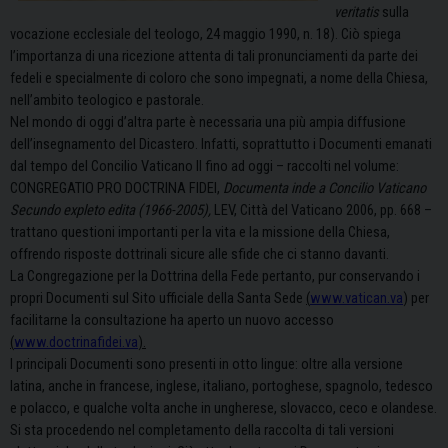
veritatis
sulla
vocazione ecclesiale del teologo, 24 maggio 1990, n. 18). Ciò spiega
l’importanza di una ricezione attenta di tali pronunciamenti da parte dei
fedeli e specialmente di coloro che sono impegnati, a nome della Chiesa,
nell’ambito teologico e pastorale.
Nel mondo di oggi d’altra parte è necessaria una più ampia diffusione
dell’insegnamento del Dicastero. Infatti, soprattutto i Documenti emanati
dal tempo del Concilio Vaticano II fino ad oggi – raccolti nel volume:
CONGREGATIO PRO DOCTRINA FIDEI,
Documenta inde a Concilio Vaticano
Secundo expleto edita (1966-2005),
LEV, Città del Vaticano 2006, pp. 668 –
trattano questioni importanti per la vita e la missione della Chiesa,
offrendo risposte dottrinali sicure alle sfide che ci stanno davanti.
La Congregazione per la Dottrina della Fede pertanto, pur conservando i
propri Documenti sul Sito ufficiale della Santa Sede
(
www.vatican.va
) per
facilitarne la consultazione ha aperto un nuovo accesso
(
www.doctrinafidei.va
).
I principali Documenti sono presenti in otto lingue: oltre alla versione
latina, anche in francese, inglese, italiano, portoghese, spagnolo, tedesco
e polacco, e qualche volta anche in ungherese, slovacco, ceco e olandese.
Si sta procedendo nel completamento della raccolta di tali versioni