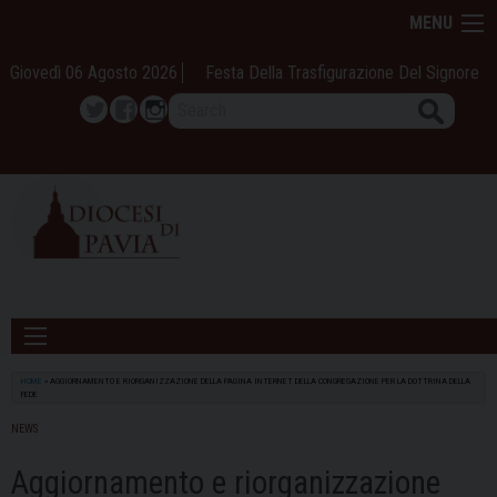
Skip
MENU
to
content
Giovedì 06 Agosto 2026
Festa Della Trasfigurazione Del Signore
Search
Twitter
Facebook
Instagram
HOME
»
AGGIORNAMENTO E RIORGANIZZAZIONE DELLA PAGINA INTERNET DELLA CONGREGAZIONE PER LA DOTTRINA DELLA
FEDE
NEWS
Aggiornamento e riorganizzazione