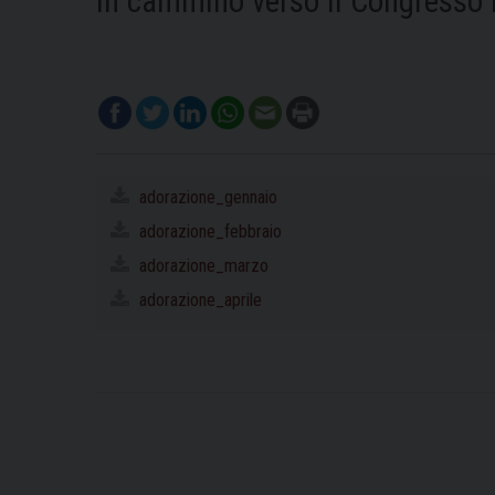
In cammino verso il Congresso 
adorazione_gennaio
adorazione_febbraio
adorazione_marzo
adorazione_aprile