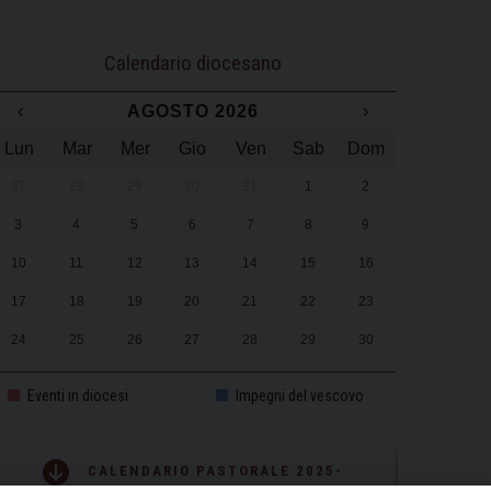
Calendario diocesano
‹
AGOSTO 2026
›
Lun
Mar
Mer
Gio
Ven
Sab
Dom
27
28
29
30
31
1
2
3
4
5
6
7
8
9
10
11
12
13
14
15
16
17
18
19
20
21
22
23
24
25
26
27
28
29
30
31
1
2
3
4
5
6
Eventi in diocesi
Impegni del vescovo
CALENDARIO PASTORALE 2025-