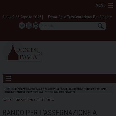
Skip
MENU
to
content
Giovedì 06 Agosto 2026
Festa Della Trasfigurazione Del Signore
Search
Twitter
Facebook
Instagram
HOME
»
BANDO PER L’ASSEGNAZIONE A CARITAS DIOCESANA DI PAVIA DI UN AUTOVEICOLO IN SERVIZIO DI COMODATO
D’USO GRATUITO PER L’ESPLETAMENTO DELLE ATTIVITA’ DEGLI ORGANI DELL’ENTE.
CARITAS DIOCESANA
,
DAGLI UFFICI DI CURIA
BANDO PER L’ASSEGNAZIONE A