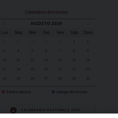
Calendario diocesano
‹
AGOSTO 2026
›
Lun
Mar
Mer
Gio
Ven
Sab
Dom
27
28
29
30
31
1
2
3
4
5
6
7
8
9
10
11
12
13
14
15
16
17
18
19
20
21
22
23
24
25
26
27
28
29
30
31
1
2
3
4
5
6
Eventi in diocesi
Impegni del vescovo
CALENDARIO PASTORALE 2025-
2026