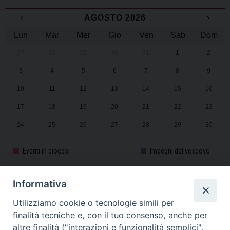
‹
AGOSTO 2026
›
Lun
Mar
Mer
Gio
Ven
Sab
Dom
27
28
29
30
31
1
2
3
4
5
6
7
8
9
10
11
12
13
14
15
16
17
18
19
20
21
22
23
24
25
26
27
28
29
30
31
1
2
3
4
5
6
Eventi in diocesi
Impegni del vescovo
Informativa
CALENDARIO PASTORALE 2025-2026
Utilizziamo cookie o tecnologie simili per
finalità tecniche e, con il tuo consenso, anche per
altre finalità ("interazioni e funzionalità semplici",