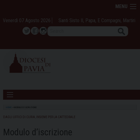
Skip
MENU
to
content
Venerdì 07 Agosto 2026
Santi Sisto II, Papa, E Compagni, Martiri
Search
Twitter
Facebook
Instagram
HOME
»
MODULO D’ISCRIZIONE
DAGLI UFFICI DI CURIA
,
INSIEME PER LA CATTEDRALE
Modulo d’iscrizione