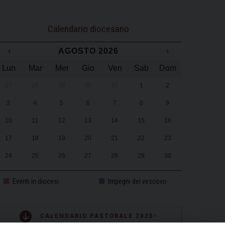
Calendario diocesano
‹
AGOSTO 2026
›
Lun
Mar
Mer
Gio
Ven
Sab
Dom
27
28
29
30
31
1
2
3
4
5
6
7
8
9
10
11
12
13
14
15
16
17
18
19
20
21
22
23
24
25
26
27
28
29
30
31
1
2
3
4
5
6
Eventi in diocesi
Impegni del vescovo
CALENDARIO PASTORALE 2025-