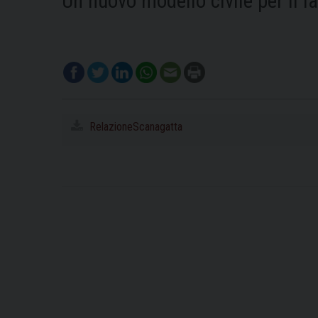
Un nuovo modello civile per il l
RelazioneScanagatta