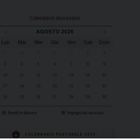
Calendario diocesano
‹
AGOSTO 2026
›
Lun
Mar
Mer
Gio
Ven
Sab
Dom
27
28
29
30
31
1
2
3
4
5
6
7
8
9
10
11
12
13
14
15
16
17
18
19
20
21
22
23
24
25
26
27
28
29
30
31
1
2
3
4
5
6
Eventi in diocesi
Impegni del vescovo
CALENDARIO PASTORALE 2025-