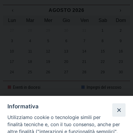
‹
AGOSTO 2026
›
Lun
Mar
Mer
Gio
Ven
Sab
Dom
27
28
29
30
31
1
2
3
4
5
6
7
8
9
10
11
12
13
14
15
16
17
18
19
20
21
22
23
24
25
26
27
28
29
30
31
1
2
3
4
5
6
Eventi in diocesi
Impegni del vescovo
Informativa
CALENDARIO PASTORALE 2025-2026
Utilizziamo cookie o tecnologie simili per
finalità tecniche e, con il tuo consenso, anche per
altre finalità ("interazioni e funzionalità semplici",