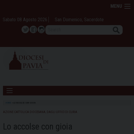
Skip
MENU
to
content
Sabato 08 Agosto 2026
San Domenico, Sacerdote
Search
Twitter
Facebook
Instagram
HOME
»
LO ACCOLSE CON GIOIA
AZIONE CATTOLICA DIOCESANA
,
DAGLI UFFICI DI CURIA
Lo accolse con gioia