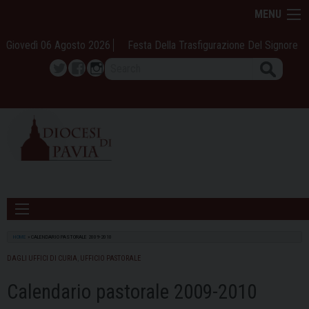
Skip
MENU
to
content
Giovedì 06 Agosto 2026
Festa Della Trasfigurazione Del Signore
Search
Twitter
Facebook
Instagram
HOME
»
CALENDARIO PASTORALE 2009-2010
DAGLI UFFICI DI CURIA
,
UFFICIO PASTORALE
Calendario pastorale 2009-2010