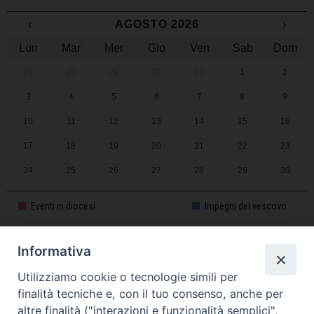
‹
AGOSTO 2026
›
Lun
Mar
Mer
Gio
Ven
Sab
Dom
27
28
29
30
31
1
2
3
4
5
6
7
8
9
10
11
12
13
14
15
16
17
18
19
20
21
22
23
24
25
26
27
28
29
30
31
1
2
3
4
5
6
Eventi in diocesi
Impegni del vescovo
Informativa
CALENDARIO PASTORALE 2025-2026
Utilizziamo cookie o tecnologie simili per
finalità tecniche e, con il tuo consenso, anche per
altre finalità ("interazioni e funzionalità semplici",