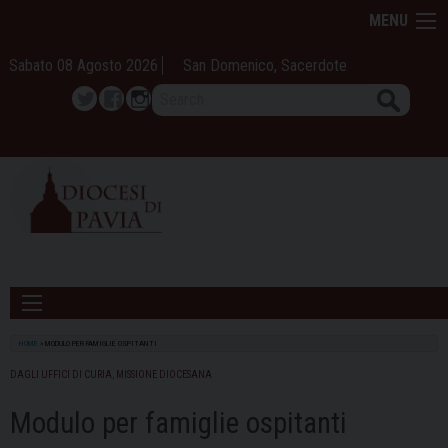
Skip
MENU
to
content
Sabato 08 Agosto 2026
San Domenico, Sacerdote
Search
Twitter
Facebook
Instagram
HOME
»
MODULO PER FAMIGLIE OSPITANTI
DAGLI UFFICI DI CURIA
,
MISSIONE DIOCESANA
Modulo per famiglie ospitanti