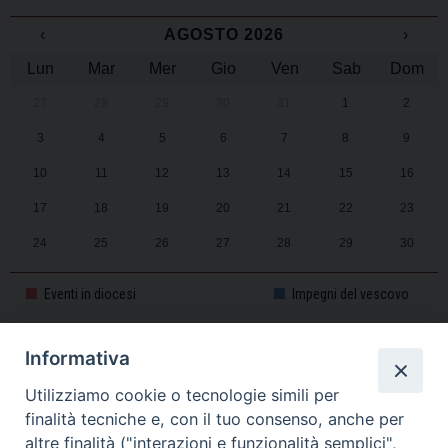
‹
AGOSTO 2026
›
Lun
Mar
Mer
Gio
Ven
Sab
Dom
27
28
29
30
31
1
2
3
4
5
6
7
8
9
10
11
12
13
14
15
16
17
18
19
20
21
22
23
24
25
26
27
28
29
30
31
1
2
3
4
5
6
Eventi in diocesi
Impegni del vescovo
Informativa
CALENDARIO PASTORALE 2025-2026
Utilizziamo cookie o tecnologie simili per
finalità tecniche e, con il tuo consenso, anche per
altre finalità ("interazioni e funzionalità semplici",