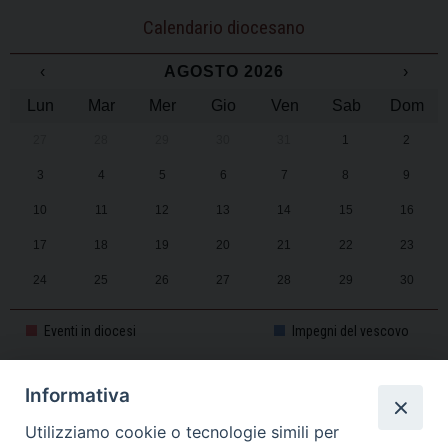
Calendario diocesano
‹
AGOSTO 2026
›
Lun
Mar
Mer
Gio
Ven
Sab
Dom
27
28
29
30
31
1
2
3
4
5
6
7
8
9
10
11
12
13
14
15
16
17
18
19
20
21
22
23
24
25
26
27
28
29
30
31
1
2
3
4
5
6
Eventi in diocesi
Impegni del vescovo
Informativa
CALENDARIO PASTORALE 2025-2026
Utilizziamo cookie o tecnologie simili per