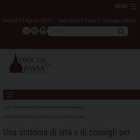
Skip
MENU
to
content
Venerdì 07 Agosto 2026
Santi Sisto II, Papa, E Compagni, Martiri
Search
Twitter
Facebook
Instagram
HOME
»
UNA SINTONIA DI VITA E DI CONSIGLI PER LA NOSTRA COMUNITÀ
CONSIGLIO PASTORALE DIOCESANO
,
DAGLI UFFICI DI CURIA
Una sintonia di vita e di consigli per