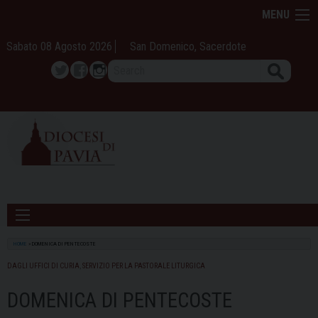
Skip
MENU
to
content
Sabato 08 Agosto 2026
San Domenico, Sacerdote
Search
Twitter
Facebook
Instagram
HOME
»
DOMENICA DI PENTECOSTE
DAGLI UFFICI DI CURIA
,
SERVIZIO PER LA PASTORALE LITURGICA
DOMENICA DI PENTECOSTE