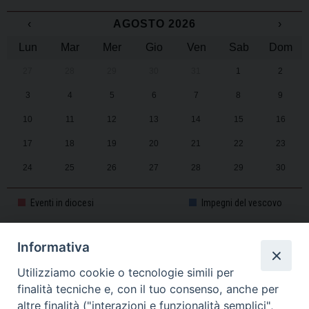
‹
AGOSTO 2026
›
Lun
Mar
Mer
Gio
Ven
Sab
Dom
27
28
29
30
31
1
2
3
4
5
6
7
8
9
10
11
12
13
14
15
16
17
18
19
20
21
22
23
24
25
26
27
28
29
30
31
1
2
3
4
5
6
Eventi in diocesi
Impegni del vescovo
Informativa
CALENDARIO PASTORALE 2025-2026
Utilizziamo cookie o tecnologie simili per
finalità tecniche e, con il tuo consenso, anche per
altre finalità ("interazioni e funzionalità semplici",