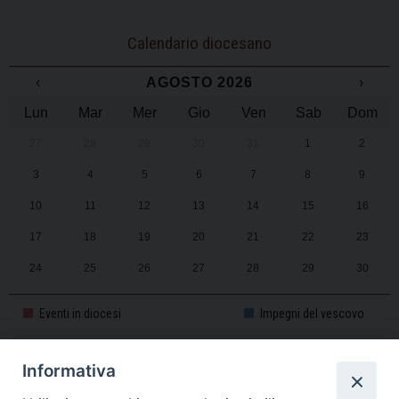
Calendario diocesano
‹
AGOSTO 2026
›
Lun
Mar
Mer
Gio
Ven
Sab
Dom
27
28
29
30
31
1
2
3
4
5
6
7
8
9
10
11
12
13
14
15
16
17
18
19
20
21
22
23
24
25
26
27
28
29
30
31
1
2
3
4
5
6
Eventi in diocesi
Impegni del vescovo
Informativa
CALENDARIO PASTORALE 2025-2026