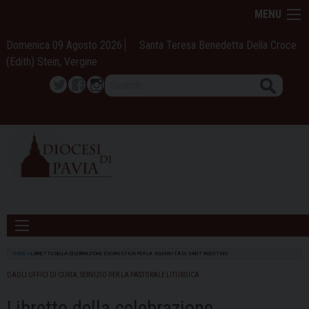
Skip
MENU
to
content
Domenica 09 Agosto 2026
Santa Teresa Benedetta Della Croce
(Edith) Stein, Vergine
Search
Twitter
Facebook
Instagram
HOME
»
LIBRETTO DELLA CELEBRAZIONE EUCARISTICA PER LA SOLENNITÀ DI SANT’AGOSTINO
DAGLI UFFICI DI CURIA
,
SERVIZIO PER LA PASTORALE LITURGICA
Libretto della celebrazione