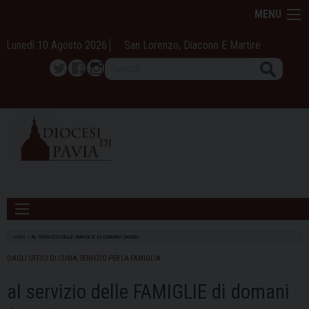
Skip
MENU
to
content
Lunedì 10 Agosto 2026
San Lorenzo, Diacono E Martire
Search
Twitter
Facebook
Instagram
HOME
»
AL SERVIZIO DELLE FAMIGLIE DI DOMANI (WORD)
DAGLI UFFICI DI CURIA
,
SERVIZIO PER LA FAMIGLIA
al servizio delle FAMIGLIE di domani