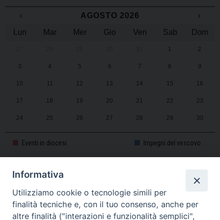
‹
AGOSTO 2026
›
Lun
Mar
Mer
Gio
Ven
Sab
Dom
27
28
29
30
31
1
2
3
4
5
6
7
8
9
10
11
12
13
14
15
16
17
18
19
20
21
22
23
24
25
26
27
28
29
30
31
1
2
3
4
5
6
Eventi in diocesi
Impegni del vescovo
Informativa
CALENDARIO PASTORALE 2025-2026
Utilizziamo cookie o tecnologie simili per
finalità tecniche e, con il tuo consenso, anche per
altre finalità ("interazioni e funzionalità semplici",