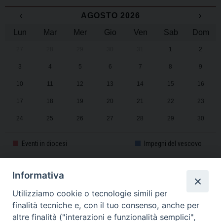
‹
AGOSTO 2026
›
Lun
Mar
Mer
Gio
Ven
Sab
Dom
27
28
29
30
31
1
2
3
4
5
6
7
8
9
10
11
12
13
14
15
16
17
18
19
20
21
22
23
24
25
26
27
28
29
30
31
1
2
3
4
5
6
Eventi in diocesi
Impegni del vescovo
Informativa
CALENDARIO PASTORALE 2025-2026
Utilizziamo cookie o tecnologie simili per
finalità tecniche e, con il tuo consenso, anche per
altre finalità ("interazioni e funzionalità semplici",