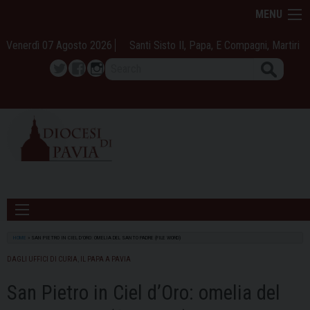
Skip
MENU
to
content
Venerdì 07 Agosto 2026
Santi Sisto II, Papa, E Compagni, Martiri
Search
Twitter
Facebook
Instagram
HOME
»
SAN PIETRO IN CIEL D’ORO: OMELIA DEL SANTO PADRE (FILE WORD)
DAGLI UFFICI DI CURIA
,
IL PAPA A PAVIA
San Pietro in Ciel d’Oro: omelia del