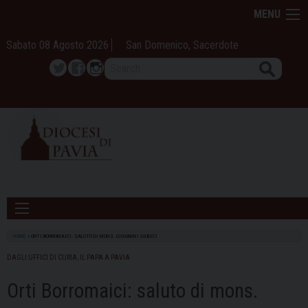
Skip
MENU
to
content
Sabato 08 Agosto 2026
San Domenico, Sacerdote
Search
Twitter
Facebook
Instagram
HOME
»
ORTI BORROMAICI: SALUTO DI MONS. GIOVANNI GIUDICI
DAGLI UFFICI DI CURIA
,
IL PAPA A PAVIA
Orti Borromaici: saluto di mons.