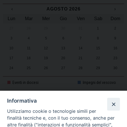
‹
AGOSTO 2026
›
Lun
Mar
Mer
Gio
Ven
Sab
Dom
27
28
29
30
31
1
2
3
4
5
6
7
8
9
10
11
12
13
14
15
16
17
18
19
20
21
22
23
24
25
26
27
28
29
30
31
1
2
3
4
5
6
Eventi in diocesi
Impegni del vescovo
Informativa
CALENDARIO PASTORALE 2025-2026
Utilizziamo cookie o tecnologie simili per
finalità tecniche e, con il tuo consenso, anche per
altre finalità ("interazioni e funzionalità semplici",