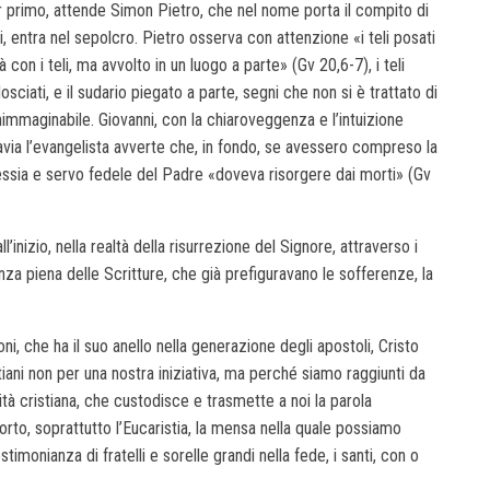
er primo, attende Simon Pietro, che nel nome porta il compito di
ui, entra nel sepolcro. Pietro osserva con attenzione «i teli posati
con i teli, ma avvolto in un luogo a parte» (Gv 20,6-7), i teli
sciati, e il sudario piegato a parte, segni che non si è trattato di
nimmaginabile. Giovanni, con la chiaroveggenza e l’intuizione
via l’evangelista avverte che, in fondo, se avessero compreso la
ssia e servo fedele del Padre «doveva risorgere dai morti» (Gv
’inizio, nella realtà della risurrezione del Signore, attraverso i
enza piena delle Scritture, che già prefiguravano le sofferenze, la
oni, che ha il suo anello nella generazione degli apostoli, Cristo
tiani non per una nostra iniziativa, ma perché siamo raggiunti da
ità cristiana, che custodisce e trasmette a noi la parola
sorto, soprattutto l’Eucaristia, la mensa nella quale possiamo
imonianza di fratelli e sorelle grandi nella fede, i santi, con o