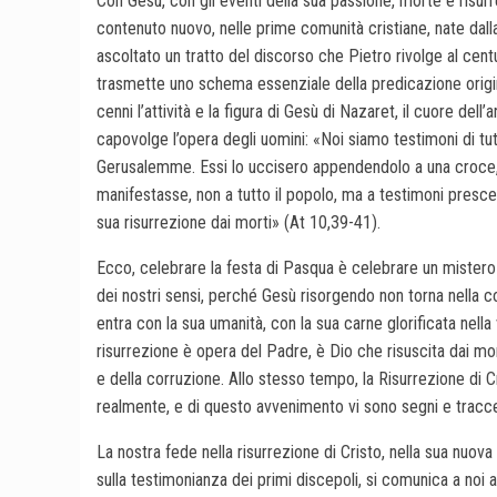
Con Gesù, con gli eventi della sua passione, morte e risur
contenuto nuovo, nelle prime comunità cristiane, nate dall
ascoltato un tratto del discorso che Pietro rivolge al centur
trasmette uno schema essenziale della predicazione origi
cenni l’attività e la figura di Gesù di Nazaret, il cuore dell
capovolge l’opera degli uomini: «Noi siamo testimoni di tut
Gerusalemme. Essi lo uccisero appendendolo a una croce, m
manifestasse, non a tutto il popolo, ma a testimoni presce
sua risurrezione dai morti» (At 10,39-41).
Ecco, celebrare la festa di Pasqua è celebrare un mister
dei nostri sensi, perché Gesù risorgendo non torna nella 
entra con la sua umanità, con la sua carne glorificata nella 
risurrezione è opera del Padre, è Dio che risuscita dai mo
e della corruzione. Allo stesso tempo, la Risurrezione di
realmente, e di questo avvenimento vi sono segni e tracce 
La nostra fede nella risurrezione di Cristo, nella sua nuov
sulla testimonianza dei primi discepoli, si comunica a noi