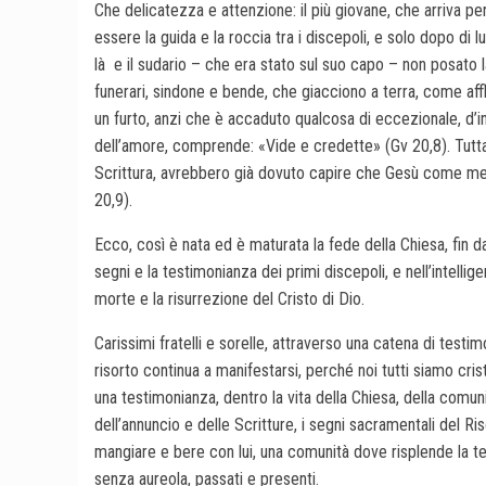
Che delicatezza e attenzione: il più giovane, che arriva p
essere la guida e la roccia tra i discepoli, e solo dopo di l
là
e il sudario – che era stato sul suo capo – non posato là 
funerari, sindone e bende, che giacciono a terra, come afflo
un furto, anzi che è accaduto qualcosa di eccezionale, d’i
dell’amore, comprende: «Vide e credette» (Gv 20,8). Tutta
Scrittura, avrebbero già dovuto capire che Gesù come me
20,9).
Ecco, così è nata ed è maturata la fede della Chiesa, fin dall
segni e la testimonianza dei primi discepoli, e nell’intellig
morte e la risurrezione del Cristo di Dio.
Carissimi fratelli e sorelle, attraverso una catena di testim
risorto continua a manifestarsi, perché noi tutti siamo cris
una testimonianza, dentro la vita della Chiesa, della comun
dell’annuncio e delle Scritture, i segni sacramentali del Ri
mangiare e bere con lui, una comunità dove risplende la test
senza aureola, passati e presenti.