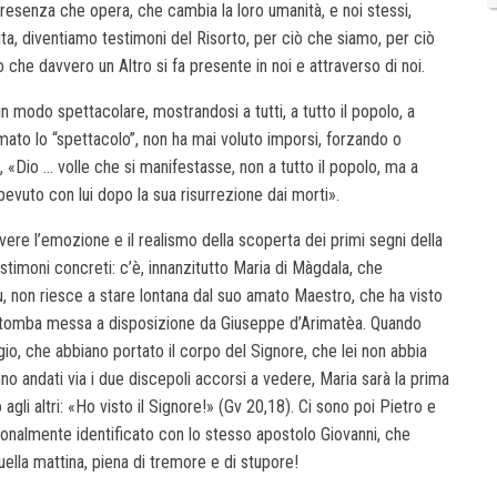
Presenza che opera, che cambia la loro umanità, e noi stessi,
ita, diventiamo testimoni del Risorto, per ciò che siamo, per ciò
he davvero un Altro si fa presente in noi e attraverso di noi.
in modo spettacolare, mostrandosi a tutti, a tutto il popolo, a
ato lo “spettacolo”, non ha mai voluto imporsi, forzando o
, «Dio … volle che si manifestasse, non a tutto il popolo, ma a
evuto con lui dopo la sua risurrezione dai morti».
ivere l’emozione e il realismo della scoperta dei primi segni della
testimoni concreti: c’è, innanzitutto Maria di Màgdala, che
ù, non riesce a stare lontana dal suo amato Maestro, che ha visto
a tomba messa a disposizione da Giuseppe d’Arimatèa. Quando
gio, che abbiano portato il corpo del Signore, che lei non abbia
 andati via i due discepoli accorsi a vedere, Maria sarà la prima
 agli altri: «Ho visto il Signore!» (Gv 20,18). Ci sono poi Pietro e
ionalmente identificato con lo stesso apostolo Giovanni, che
uella mattina, piena di tremore e di stupore!