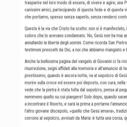
trasparire nel loro modo di essere, di vivere e agire, una 
carissimi amici, partecipando di questa fede e di questa v
che portiamo, spesso senza saperlo, senza rendersi conto c
Questa è la via che Cristo ha scelto: non si è manifestato, 
coloro che lo avevano condannato. No, Gesù non ha mai am
annullando la libertà degli uomini. Come ricorda San Pietro
testimoni prescelti da Dio, a noi che abbiamo mangiato e b
Anche la bellissima pagina del vangelo di Giovanni ci fa riv
risurrezione, segni affidati alla memoria e all’annuncio di 
prestissimo, quando è ancora notte, va al sepolcro di Ges
morire sulla croce ed essere poi deposto, con cura, nell
vede che la pietra è stata tolta dal sepolcro, pensa al peg
nemmeno quello su cui piangere! Solo dopo, quando saranno
a incontrare il Risorto, e sarà la prima a portarne l’annuncio
l’altro giovane discepolo, «quello che Gesù amava», tradiz
corrono al sepolcro, avvisati da Maria: è tutta una corsa, q