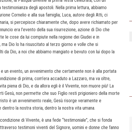
rezione, la Pasqua divenne la prima festa celebrata, con un
a testimonianza degli apostoli. Nella prima lettura, abbiamo
ione Cornelio e alla sua famiglia; Luca, autore degli Atti, ci
naria, si percepisce chiaramente che, dopo avere richiamato per
’annuncio era l’evento della sua risurrezione, azione di Dio che
te le cose da lui compiute nella regione dei Giudei e in
a Dio lo ha risuscitato al terzo giorno e volle che si
lti da Dio, a noi che abbiamo mangiato e bevuto con lui dopo la
o e un evento, un avvenimento che certamente non è alla portata
condizione di prima, com’era accaduto a Lazzaro, ma va oltre,
vita piena di Dio, e da allora egli è il Vivente, non muore più! La
rti Gesù, non permette che suo Figlio resti prigioniero della morte
 Cristo è un avvenimento reale, Gesù risorge veramente e
dentro la nostra storia, dentro la nostra vita umana.
a condizione di Vivente, è una fede “testimoniale”, che si fonda
 attraverso testimoni viventi del Signore, uomini e donne che fanno